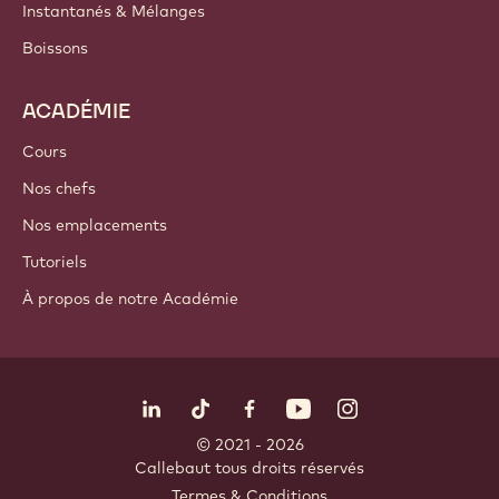
Instantanés & Mélanges
Boissons
ACADÉMIE
Cours
Nos chefs
Nos emplacements
Tutoriels
À propos de notre Académie
Suivez-nous
LinkedIn
TikTok
Opens in a new window.
Opens in a new window.
Facebook
YouTube
Opens in a new window
Instagram
Opens in a new w
Opens in
© 2021 - 2026
Callebaut
.
tous droits réservés
Footer
Termes & Conditions