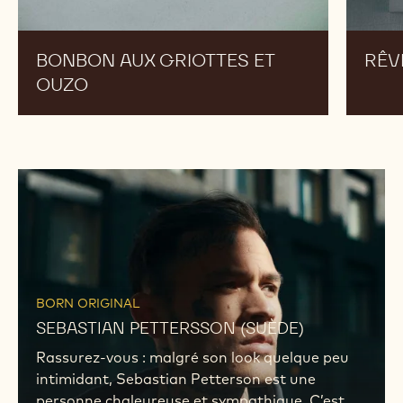
BONBON AUX GRIOTTES ET
RÊV
OUZO
DÉCOUVREZ
SON
HISTOIRE
DÉCOUVREZ
SON
BORN ORIGINAL
HISTOIRE
SEBASTIAN PETTERSSON (SUÈDE)
Rassurez-vous : malgré son look quelque peu
intimidant, Sebastian Petterson est une
personne chaleureuse et sympathique. C’est