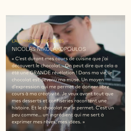
L’ALCHIMISTE DES RÊVES
NICOLAS NIKOLAKOPOULOS
« C’est durant mes cours de cuisine que j’ai
découvert le chocolat... On peut dire que cela a
été une GRANDE révélation ! Dans ma vie, le
chocolat est devenu ma muse. Un moyen
d’expression qui me permet de donner libre
cours à ma créativité. Je veux avant tout que
mes desserts et confiseries racontent une
histoire. Et le chocolat me le permet. C’est un
peu comme... un ingrédient qui me sert à
exprimer mes rêves, mes idées. »