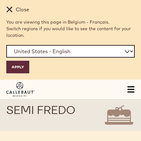
Skip to main content
Close
You are viewing this page in Belgium - Français.
Switch regions if you would like to see the content for your
location.
Tog
mai
nav
SEMI FREDO