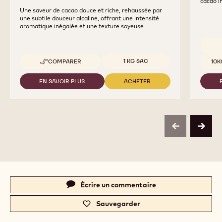
cacao i
Une saveur de cacao douce et riche, rehaussée par
une subtile douceur alcaline, offrant une intensité
aromatique inégalée et une texture soyeuse.
Tailles disponibles
Tailles
1 KG SAC
COMPARER
10K
-
CALLEBAUT
SELECTION
EN SAVOIR PLUS
ACHETER
-
-
-
CALLEBAUT
CALLEBAUT
SILKY
SELECTION
SELECTION
CHOCO
-
-
POWDER
SILKY
SILKY
-
CHOCO
CHOCO
1KG
previous
next
POWDER
POWDER
-
-
1KG
1KG
Actions
Écrire un commentaire
-
c
Sauvegarder
-
a
c