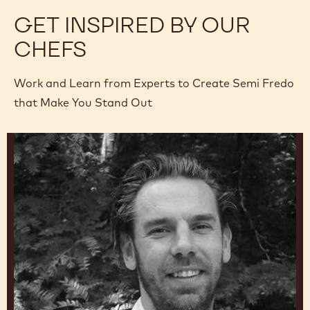
GET INSPIRED BY OUR
CHEFS
Work and Learn from Experts to Create Semi Fredo
that Make You Stand Out
Hidde
de
Brabander