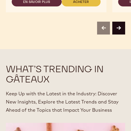
SELECTION
EN SAVOIR PLUS
ACHETER
-
-
-
CALLEBAUT
CALLEBAUT
BOTANICAL
SELECTION
SELECTION
EXTRA
-
-
BRUTE
BOTANICAL
BOTANICAL
POWDER
EXTRA
EXTRA
-
previous
next
BRUTE
BRUTE
5KG
POWDER
POWDER
-
-
5KG
5KG
WHAT’S TRENDING IN
GÂTEAUX
Keep Up with the Latest in the Industry: Discover
New Insights, Explore the Latest Trends and Stay
Ahead of the Topics that Impact Your Business
No