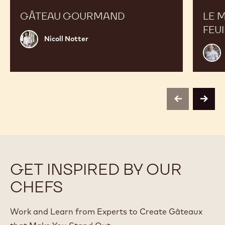
GÂTEAU GOURMAND
LE M
FEU
Nicoll
Nicoll Notter
Notter
Mart
Diez
previous
next
GET INSPIRED BY OUR
CHEFS
Work and Learn from Experts to Create Gâteaux