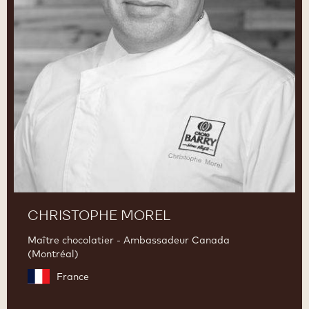
CHRISTOPHE MOREL
Maître chocolatier - Ambassadeur Canada
(Montréal)
France