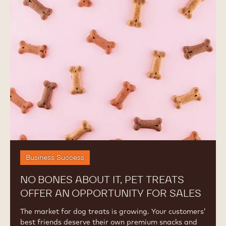
bones
about
it,
pet
treats
offer
an
opportunity
for
sales
Business Success
NO BONES ABOUT IT, PET TREATS
OFFER AN OPPORTUNITY FOR SALES
The market for dog treats is growing. Your customers’
best friends deserve their own premium snacks and