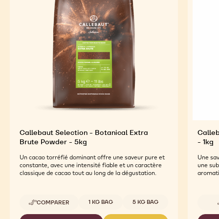
Callebaut Selection - Botanical Extra
Calleb
Brute Powder - 5kg
- 1kg
Un cacao torréfié dominant offre une saveur pure et
Une sav
constante, avec une intensité fiable et un caractère
une subt
classique de cacao tout au long de la dégustation.
aromati
Tailles disponibles
1 KG BAG
5 KG BAG
COMPARER
-
CALLEBAUT