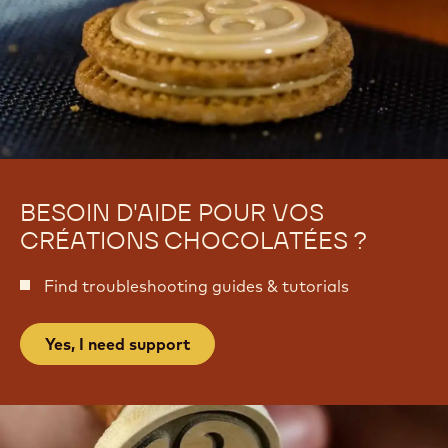
a
x
u
x
BESOIN D'AIDE POUR VOS
CRÉATIONS CHOCOLATÉES ?
Find troubleshooting guides & tutorials
Yes, I need support