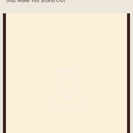
that Make You Stand Out
Frédéric
Moreau