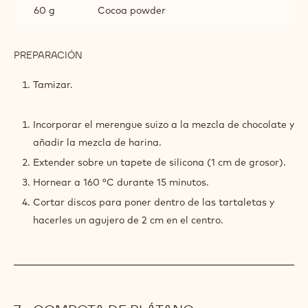
CHOCOLATE
60 g
Cocoa powder
DE
MADAGASCAR
PREPARACIÓN
:
BIZCOCHO
DE
Tamizar.
MIEL
Y
CHOCOLATE
Incorporar el merengue suizo a la mezcla de chocolate y
DE
añadir la mezcla de harina.
MADAGASCAR
Extender sobre un tapete de silicona (1 cm de grosor).
Hornear a 160 °C durante 15 minutos.
Cortar discos para poner dentro de las tartaletas y
hacerles un agujero de 2 cm en el centro.