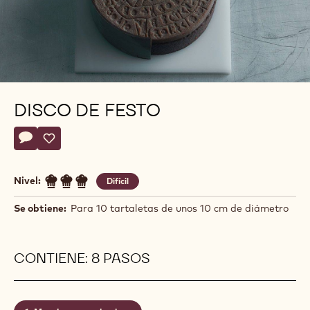
DISCO DE FESTO
Actions
Escriba un comentario
- Disco de Festo
Guardar
- Disco de Festo
Nivel:
Difícil
Se obtiene:
Para 10 tartaletas de unos 10 cm de diámetro
CONTIENE: 8 PASOS