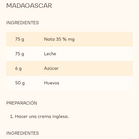
MADAGASCAR
INGREDIENTES
:
CREMOSO
DE
75 g
Nata 35 % mg
CHOCOLATE
GOLD
Y
75 g
Leche
MADAGASCAR
6 g
Azúcar
50 g
Huevos
PREPARACIÓN
:
CREMOSO
DE
Hacer una crema inglesa.
CHOCOLATE
GOLD
Y
INGREDIENTES
:
MADAGASCAR