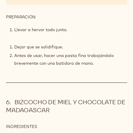
PREPARACIÓN
:
GEL
DE
Llevar a hervor todo junto.
LIMÓN
Y
HIERBA
Dejar que se solidifique.
LUISA
Antes de usar, hacer una pasta fina trabajándolo
brevemente con una batidora de mano.
BIZCOCHO DE MIEL Y CHOCOLATE DE
MADAGASCAR
INGREDIENTES
:
BIZCOCHO