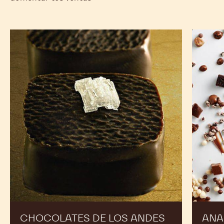
Chocolates
Anarqui
de
de
los
chocola
Andes
CHOCOLATES DE LOS ANDES
ANA