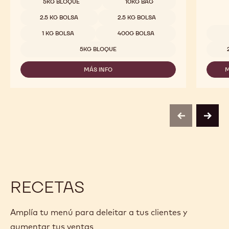
5KG BLOQUE
10KG BAG
2.5 KG BOLSA
2.5 KG BOLSA
1 KG BOLSA
400G BOLSA
Tamaño
5KG BLOQUE
MÁS INFO
M
-
823
previous
next
RECETAS
Amplía tu menú para deleitar a tus clientes y
aumentar tus ventas