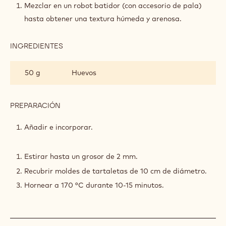
DE
Mezclar en un robot batidor (con accesorio de pala)
CHOCOLATE
hasta obtener una textura húmeda y arenosa.
INGREDIENTES
:
SABLÉE
DE
50 g
Huevos
CHOCOLATE
PREPARACIÓN
:
SABLÉE
DE
Añadir e incorporar.
CHOCOLATE
Estirar hasta un grosor de 2 mm.
Recubrir moldes de tartaletas de 10 cm de diámetro.
Hornear a 170 °C durante 10-15 minutos.