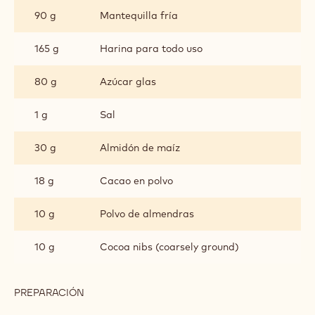
DE
90 g
Mantequilla fría
CHOCOLATE
165 g
Harina para todo uso
80 g
Azúcar glas
1 g
Sal
30 g
Almidón de maíz
18 g
Cacao en polvo
10 g
Polvo de almendras
10 g
Cocoa nibs (coarsely ground)
PREPARACIÓN
:
SABLÉE