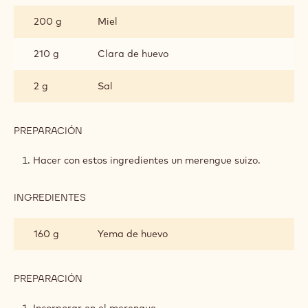
DE
200 g
Miel
MIEL
Y
CHOCOLATE
210 g
Clara de huevo
DE
MADAGASCAR
2 g
Sal
PREPARACIÓN
:
BIZCOCHO
DE
Hacer con estos ingredientes un merengue suizo.
MIEL
Y
CHOCOLATE
INGREDIENTES
:
DE
BIZCOCHO
MADAGASCAR
DE
160 g
Yema de huevo
MIEL
Y
CHOCOLATE
DE
PREPARACIÓN
:
MADAGASCAR
BIZCOCHO
DE