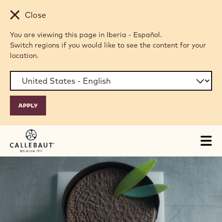
Skip to main content
Close
You are viewing this page in Iberia - Español.
Switch regions if you would like to see the content for your
location.
Tog
mai
nav