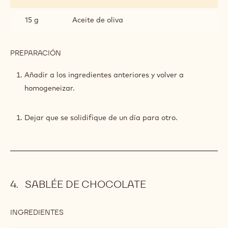
ACEITE
DE
15 g
Aceite de oliva
OLIVA
Y
CHOCOLATE
PREPARACIÓN
:
GOLD
CARAMELO
DE
Añadir a los ingredientes anteriores y volver a
LIMÓN,
homogeneizar.
ACEITE
DE
OLIVA
Dejar que se solidifique de un día para otro.
Y
CHOCOLATE
GOLD
SABLÉE DE CHOCOLATE
INGREDIENTES
:
SABLÉE