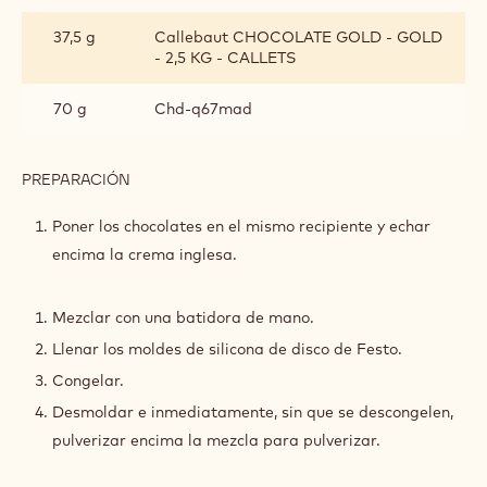
CREMOSO
DE
37,5 g
Callebaut CHOCOLATE GOLD - GOLD
CHOCOLATE
- 2,5 KG - CALLETS
GOLD
Y
MADAGASCAR
70 g
Chd-q67mad
PREPARACIÓN
:
CREMOSO
DE
Poner los chocolates en el mismo recipiente y echar
CHOCOLATE
encima la crema inglesa.
GOLD
Y
MADAGASCAR
Mezclar con una batidora de mano.
Llenar los moldes de silicona de disco de Festo.
Congelar.
Desmoldar e inmediatamente, sin que se descongelen,
pulverizar encima la mezcla para pulverizar.