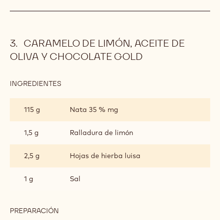
CARAMELO DE LIMÓN, ACEITE DE
OLIVA Y CHOCOLATE GOLD
INGREDIENTES
:
CARAMELO
DE
115 g
Nata 35 % mg
LIMÓN,
ACEITE
DE
1,5 g
Ralladura de limón
OLIVA
Y
2,5 g
Hojas de hierba luisa
CHOCOLATE
GOLD
1 g
Sal
PREPARACIÓN
:
CARAMELO