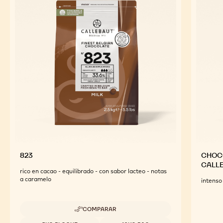
823
CHOCO
CALL
rico en cacao - equilibrado - con sabor lacteo - notas
a caramelo
intenso 
COMPARAR
-
823
Tamaños disponibles