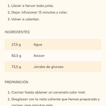
DE
Llevar a hervor todo junto.
LIMÓN,
Dejar infusionar 15 minutos y colar.
ACEITE
DE
Volver a calentar.
OLIVA
Y
CHOCOLATE
INGREDIENTES
:
GOLD
CARAMELO
DE
27,5 g
Agua
LIMÓN,
ACEITE
DE
82,5 g
Azúcar
OLIVA
Y
72,5 g
Jarabe de glucosa
CHOCOLATE
GOLD
PREPARACIÓN
:
CARAMELO
DE
Cocinar hasta obtener un caramelo color miel.
LIMÓN,
Desglasar con la nata caliente que hemos preparado y
ACEITE
DE
cocinar unos minutos más.