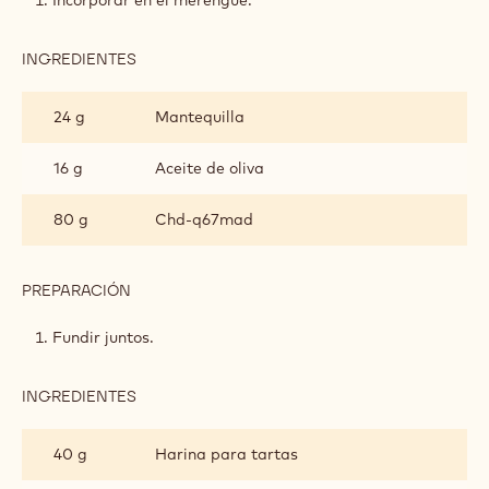
Incorporar en el merengue.
MIEL
Y
CHOCOLATE
INGREDIENTES
:
DE
BIZCOCHO
MADAGASCAR
DE
24 g
Mantequilla
MIEL
Y
CHOCOLATE
16 g
Aceite de oliva
DE
MADAGASCAR
80 g
Chd-q67mad
PREPARACIÓN
:
BIZCOCHO
DE
Fundir juntos.
MIEL
Y
CHOCOLATE
INGREDIENTES
:
DE
BIZCOCHO
MADAGASCAR
DE
40 g
Harina para tartas
MIEL
Y