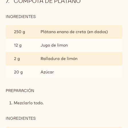
COMPOTA DE PLÁTANO
INGREDIENTES
:
COMPOTA
DE
250 g
Plátano enano de creta (en dados)
PLÁTANO
12 g
Jugo de limon
2 g
Ralladura de limón
20 g
Azúcar
PREPARACIÓN
:
COMPOTA
DE
Mezclarlo todo.
PLÁTANO
INGREDIENTES
:
COMPOTA