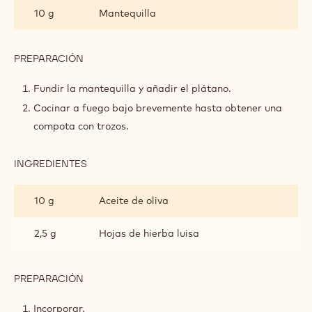
DE
10 g
Mantequilla
PLÁTANO
PREPARACIÓN
:
COMPOTA
DE
Fundir la mantequilla y añadir el plátano.
PLÁTANO
Cocinar a fuego bajo brevemente hasta obtener una
compota con trozos.
INGREDIENTES
:
COMPOTA
DE
10 g
Aceite de oliva
PLÁTANO
2,5 g
Hojas de hierba luisa
PREPARACIÓN
:
COMPOTA
DE
Incorporar.