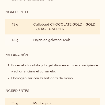
OLIVA
Y
INGREDIENTES
:
CHOCOLATE
CARAMELO
GOLD
DE
45 g
Callebaut CHOCOLATE GOLD - GOLD
LIMÓN,
- 2,5 KG - CALLETS
ACEITE
DE
OLIVA
1,5 g
Hojas de gelatina 120b
Y
CHOCOLATE
GOLD
PREPARACIÓN
:
CARAMELO
DE
Poner el chocolate y la gelatina en el mismo recipiente
LIMÓN,
y echar encima el caramelo.
ACEITE
DE
Homogenizar con la batidora de mano.
OLIVA
Y
INGREDIENTES
:
CHOCOLATE
CARAMELO
GOLD
DE
35 g
Mantequilla
LIMÓN,