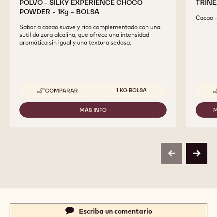
POLVO - SILKY EXPERIENCE CHOCO
TRINE
POWDER - 1Kg - BOLSA
Cacao -
Sabor a cacao suave y rico complementado con una
sutil dulzura alcalina, que ofrece una intensidad
aromática sin igual y una textura sedosa.
Tamaños disponibles
1 KG BOLSA
COMPARAR
-
CALLEBAUT
SELECTION
MÁS INFO
M
-
-
CALLEBAUT
CACAO
SELECTION
EN
-
POLVO
CACAO
-
EN
SILKY
previous
next
POLVO
EXPERIENCE
-
CHOCO
SILKY
POWDER
EXPERIENCE
-
CHOCO
1KG
POWDER
-
-
Actions
Escriba un comentario
BOLSA
1KG
-