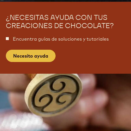
a
u
d
r
u
¿NECESITAS AYUDA CON TUS
a
r
CREACIONES DE CHOCOLATE?
a
Encuentra guías de soluciones y tutoriales
Necesito ayuda