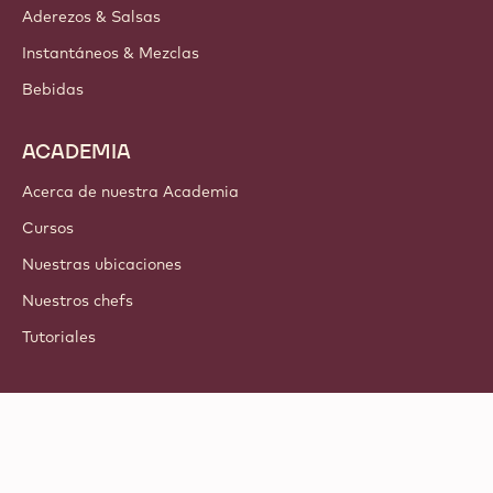
Aderezos & Salsas
Instantáneos & Mezclas
Bebidas
ACADEMIA
Acerca de nuestra Academia
Cursos
Nuestras ubicaciones
Nuestros chefs
Tutoriales
Síguenos
LinkedIn
TikTok
Opens in a new window.
Opens in a new window.
Facebook
YouTube
Opens in a new window
Instagram
Opens in a new w
Opens in
© 2021 - 2026