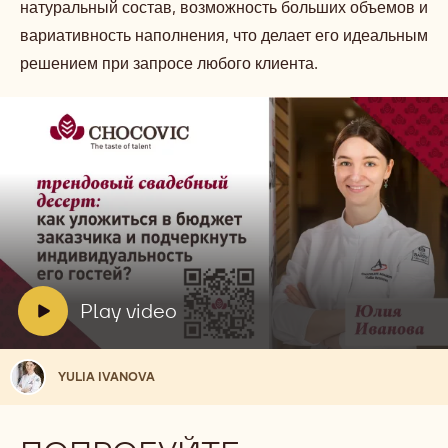
натуральный состав, возможность больших объемов и
вариативность наполнения, что делает его идеальным
решением при запросе любого клиента.
Play
video:
Play
video
V
Play video
i
d
Yulia
YULIA IVANOVA
e
Ivanova
o
: