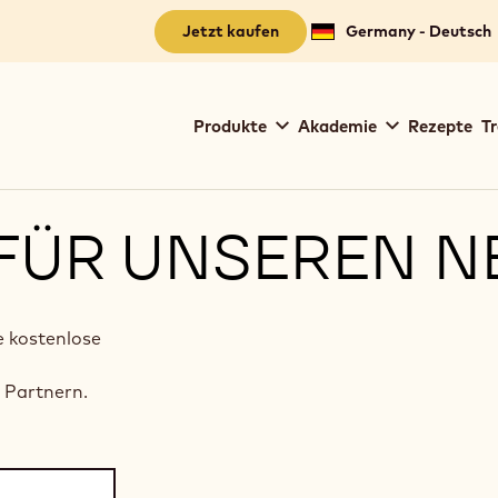
Jetzt kaufen
Germany - Deutsch
Main
Produkte
Akademie
Rezepte
Tr
navigation
Callebaut
FÜR UNSEREN N
e kostenlose
d
 Partnern.