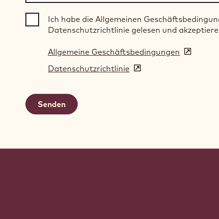
Ich habe die Allgemeinen Geschäftsbedingun
Datenschutzrichtlinie gelesen und akzeptiere
Allgemeine Geschäftsbedingungen
(opens
in
Datenschutzrichtlinie
(opens
a
in
new
a
window)
new
window)
Website
info