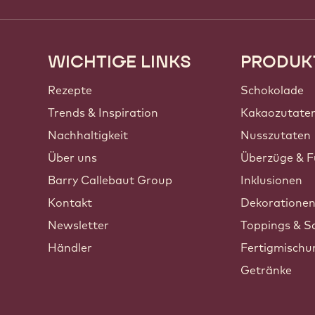
WICHTIGE LINKS
PRODUK
Footer
Callebaut
Rezepte
Schokolade
Trends & Inspiration
Kakaozutate
Nachhaltigkeit
Nusszutaten
Über uns
Überzüge & F
Barry Callebaut Group
Inklusionen
Kontakt
Dekoratione
Newsletter
Toppings & S
Händler
Fertigmisch
Getränke