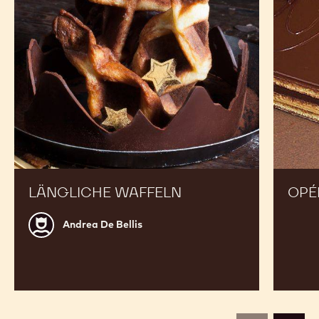
LÄNGLICHE WAFFELN
OPÉ
Andrea
Andrea De Bellis
De
Bellis