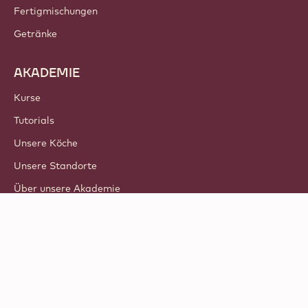
Fertigmischungen
Getränke
AKADEMIE
Kurse
Tutorials
Unsere Köche
Unsere Standorte
Über unsere Akademie
© 2021 - 2026
Callebaut
.
alle Rechte vorbehalten
Footer
Allgemeine Geschäftsbedingungen
-
Datenschutz und Cookie-Richtlinie