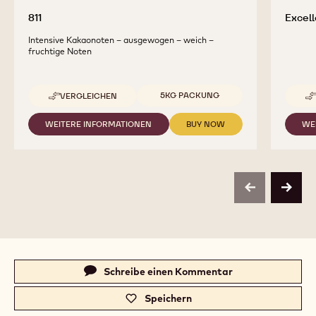
811
Excel
Intensive Kakaonoten – ausgewogen – weich –
fruchtige Noten
Verfügbare Größen
5KG PACKUNG
VERGLEICHEN
-
811
WEITERE INFORMATIONEN
BUY NOW
WE
-
-
811
811
previous
next
Actions
Schreibe einen Kommentar
-
c
Speichern
-
a