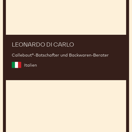
LEONARDO DI CARLO
Callebaut®-Botschafter und Backwaren-Berater
Italien
Robrecht
Wolters