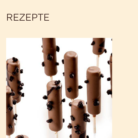
REZEPTE
Cara
Crakine™
und
Pépites
Extra-
Bitter
Guayaquil
Lollies