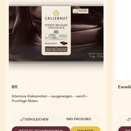
811
Excel
Intensive Kakaonoten – ausgewogen – weich –
fruchtige Noten
Verfügbare Größen
5KG PACKUNG
VERGLEICHEN
-
811