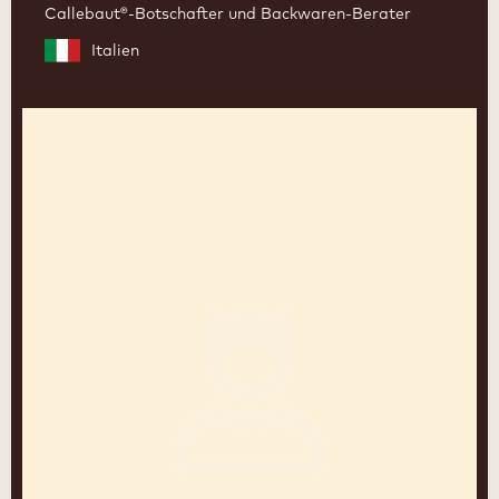
Callebaut®-Botschafter und Backwaren-Berater
Italien
Robrecht
Wolters