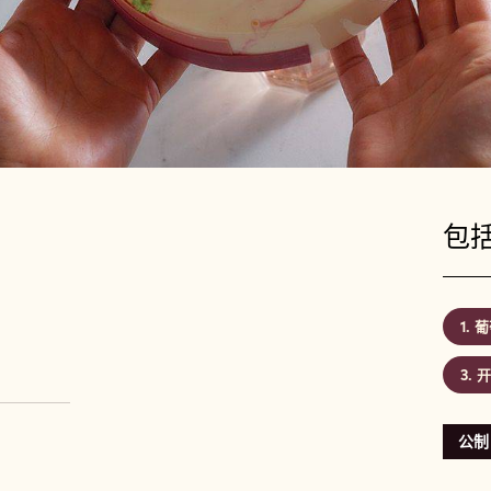
包括
葡
开
公制