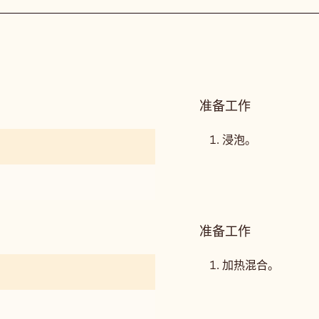
斯
准备工作
:
覆
盆
浸泡。
子
果
酱
准备工作
:
覆
盆
加热混合。
子
果
酱