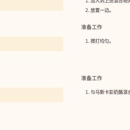
萄
加入到上述混合物
斯
柚
放置一边。
和
荔
准备工作
:
枝
葡
慕
萄
搅打均匀。
斯
柚
和
荔
枝
慕
准备工作
:
斯
葡
萄
与马斯卡彭奶酪混
柚
和
荔
枝
慕