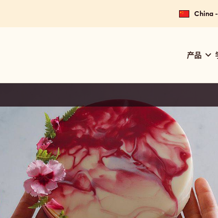
China
Main
产品
navig
Calle