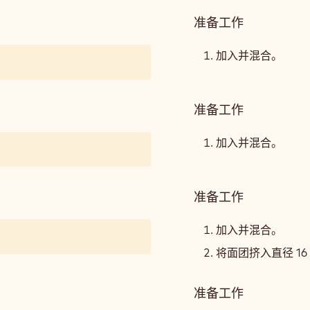
准备工作
:
开
心
加入并混合。
果
和
红
准备工作
:
宝
开
石
心
加入并混合。
费
果
南
和
雪
红
准备工作
:
宝
开
石
心
加入并混合。
费
果
将面团挤入直径 1
南
和
雪
红
准备工作
:
宝
开