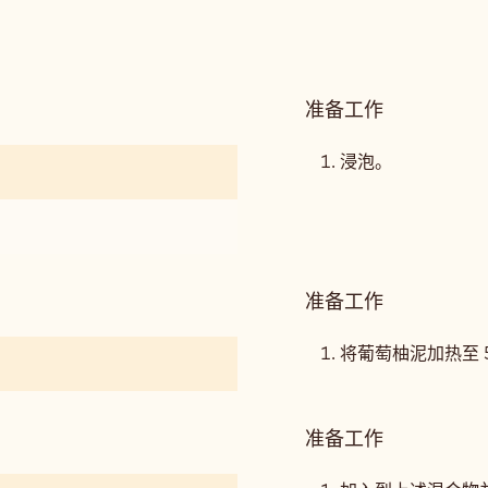
准备工作
:
葡
萄
浸泡。
柚
和
荔
枝
慕
准备工作
:
斯
葡
萄
将葡萄柚泥加热至 5
柚
和
荔
准备工作
:
枝
葡
慕