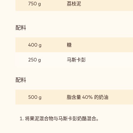
萄
750 g
荔枝泥
斯
柚
和
荔
配料
:
枝
葡
慕
萄
斯
400 g
糖
柚
和
250 g
马斯卡彭
荔
枝
慕
配料
:
斯
葡
萄
500 g
脂含量 40% 的奶油
柚
和
荔
将果泥混合物与马斯卡彭奶酪混合。
枝
慕