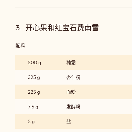
开心果和红宝石费南雪
配料
:
开
心
500 g
糖霜
果
和
325 g
杏仁粉
红
宝
225 g
面粉
石
费
7,5 g
发酵粉
南
雪
5 g
盐