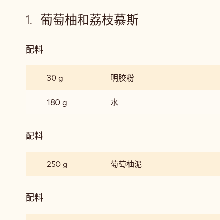
葡萄柚和荔枝慕斯
配料
:
葡
萄
30 g
明胶粉
柚
和
180 g
水
荔
枝
慕
配料
:
斯
葡
萄
250 g
葡萄柚泥
柚
和
荔
配料
:
枝
葡
慕