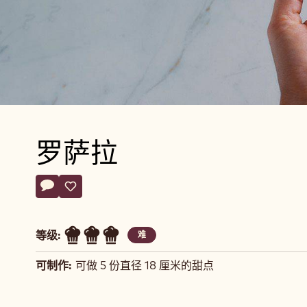
罗萨拉
Actions
评论
- 罗萨拉
保存
- 罗萨拉
等级:
难
可制作:
可做 5 份直径 18 厘米的甜点