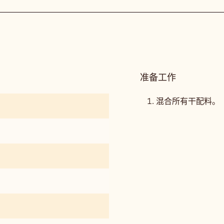
准备工作
:
开
心
混合所有干配料。
果
和
红
宝
石
费
南
雪