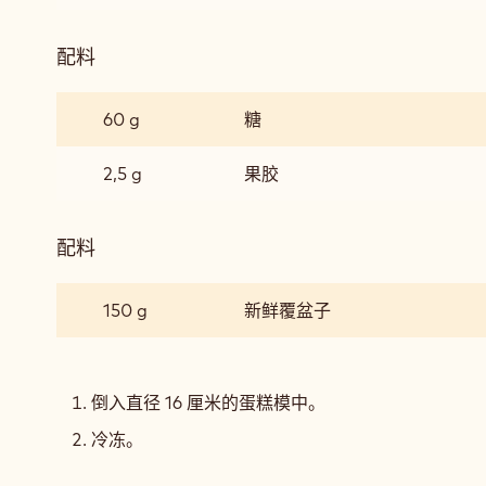
配料
:
覆
盆
60 g
糖
子
果
2,5 g
果胶
酱
配料
:
覆
盆
150 g
新鲜覆盆子
子
果
酱
倒入直径 16 厘米的蛋糕模中。
冷冻。