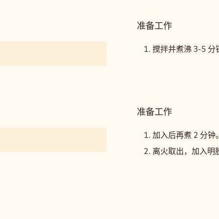
准备工作
:
覆
盆
搅拌并煮沸 3-5 
子
果
酱
准备工作
:
覆
盆
加入后再煮 2 分钟
子
离火取出，加入明
果
酱