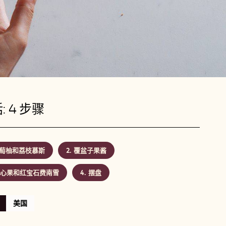
: 4 步骤
萄柚和荔枝慕斯
覆盆子果酱
心果和红宝石费南雪
摆盘
美国