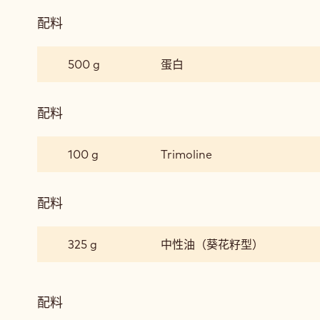
配料
:
开
心
500 g
蛋白
果
和
红
配料
:
宝
开
石
心
100 g
Trimoline
费
果
南
和
雪
红
配料
:
宝
开
石
心
325 g
中性油（葵花籽型）
费
果
南
和
雪
红
配料
:
宝
开