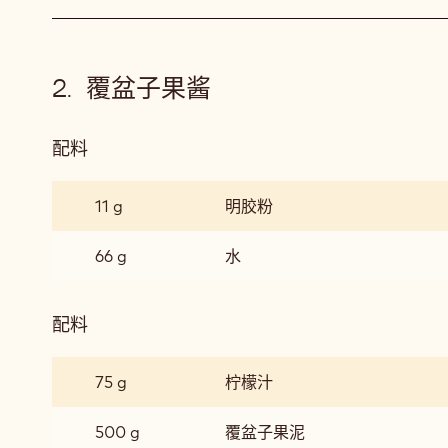
斯
覆盆子果酱
配料
:
覆
盆
11 g
明胶粉
子
果
66 g
水
酱
配料
:
覆
盆
75 g
柠檬汁
子
果
500 g
覆盆子果泥
酱