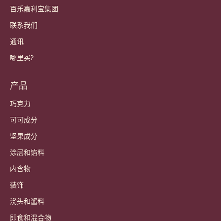
Sign up now
China - 简体中文
重要链接
Footer
Callebaut
食谱
潮流与灵感
可持续发展
关于我们
百乐嘉利宝集团
联系我们
通讯
哪里买?
产品