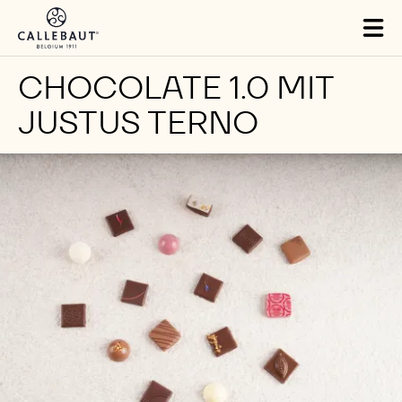
Skip to main content
Close
You are viewing this page in China - 简体中文.
Switch regions if you would like to see the content for your
location.
Tog
mai
nav
CHOCOLATE 1.0 MIT
JUSTUS TERNO