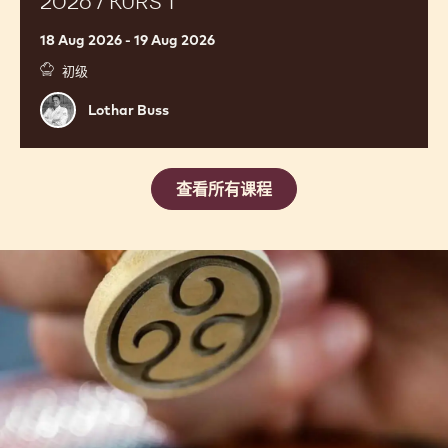
/
Kurs
1
SCHAUSTÜCK KURS FÜR LERNENDE
2026 / KURS 1
18 Aug 2026 - 19 Aug 2026
初级
Lothar
Lothar Buss
Buss
查看所有课程