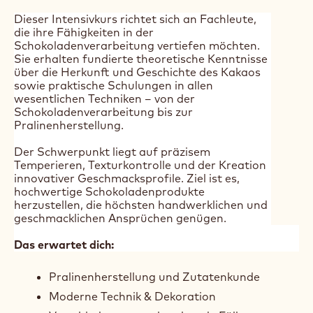
期间:
2 days
首选课程语言:
德语
价格:
500.00 CHF
细分市场:
Confectionery
Bakery & Pastry
Horeca
课程人数:
10
Dieser Intensivkurs richtet sich an Fachleute,
die ihre Fähigkeiten in der
Schokoladenverarbeitung vertiefen möchten.
Sie erhalten fundierte theoretische Kenntnisse
über die Herkunft und Geschichte des Kakaos
sowie praktische Schulungen in allen
wesentlichen Techniken – von der
Schokoladenverarbeitung bis zur
Pralinenherstellung.