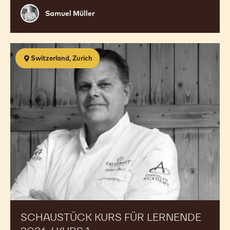
2026
POUR LES APPRENTIS EN SUISSE
ROMANDE: SCULPTURE EN
CHOCOLAT 2026
18 Aug 2026 - 19 Aug 2026
初级
Samuel
Samuel Müller
Müller
Schaustück
Switzerland, Zurich
Kurs
für
Lernende
2026