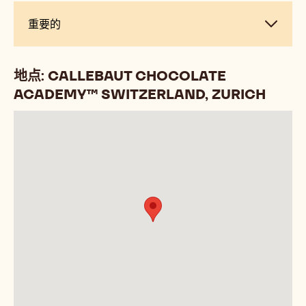
Kurs ist für Profis aus der Konditorei- / Confiseur
Branche konzipiert
课
课程排期
程
排
期
实
实用信息
用
信
息
重
重要的
要
的
地点: CALLEBAUT CHOCOLATE
ACADEMY™ SWITZERLAND, ZURICH