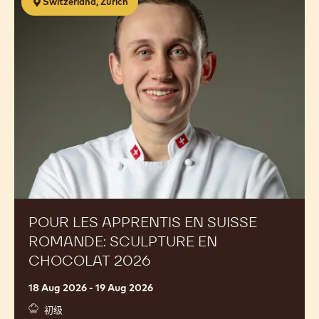
话
E-
给我们发电子邮件
mail
Social
https://www.facebook.com/Calleba
https://www.instagram.com/
https://www.linked
media
Opens
Opens
Opens
in
in
in
a
a
a
相关课程
new
new
new
window.
window.
window.
Pour
Switzerland, Zurich
les
apprentis
en
Suisse
Romande:
Sculpture
en
chocolat