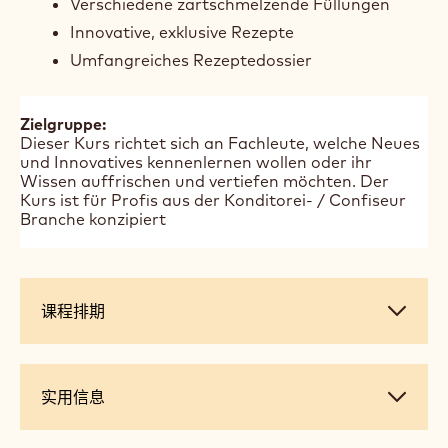
Der Schwerpunkt liegt auf präzisem
Temperieren, Texturkontrolle und der Kreation
innovativer Geschmacksprofile. Ziel ist es,
hochwertige Schokoladenprodukte
herzustellen, die höchsten handwerklichen und
geschmacklichen Ansprüchen genügen.
Das erwartet dich:
Pralinenherstellung und Zutatenkunde
Moderne Technik & Dekoration
Verschiedene zartschmelzende Füllungen
Innovative, exklusive Rezepte
Umfangreiches Rezeptedossier
Zielgruppe:
Dieser Kurs richtet sich an Fachleute, welche Neues
und Innovatives kennenlernen wollen oder ihr
Wissen auffrischen und vertiefen möchten. Der