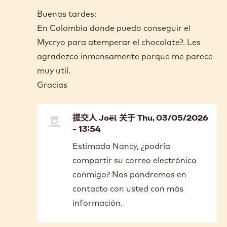
Buenas tardes;
En Colombia donde puedo conseguir el
Mycryo para atemperar el chocolate?. Les
agradezco inmensamente porque me parece
muy util.
Gracias
提交人
Joël
关于 Thu, 03/05/2026
- 13:54
In
Estimada Nancy, ¿podría
reply
compartir su correo electrónico
to
Buenas
conmigo? Nos pondremos en
tardes;
contacto con usted con más
En
información.
Colombia…
by