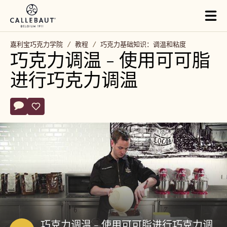
Skip to main content
Tog
mai
nav
嘉利宝巧克力学院
/
教程
/
巧克力基础知识：调温和粘度
巧克力调温 - 使用可可脂
进行巧克力调温
Actions
评论
- 巧克力调温 - 使用可可脂进行巧克力调温
保存
- 巧克力调温 - 使用可可脂进行巧克力调温
播
放
视
频:
V
巧克力调温 - 使用可可脂进行巧克力调