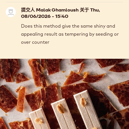
Nancy
Forero
提交人
Malak Ghamloush
关于 Thu,
08/06/2026 - 15:40
Does this method give the same shiny and
appealing result as tempering by seeding or
over counter