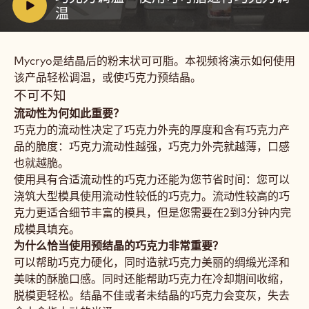
巧
i
温
克
力
d
调
e
温
Mycryo是结晶后的粉末状可可脂。本视频将演示如何使用
o
-
使
该产品轻松调温，或使巧克力预结晶。
:
用
不可不知
可
可
流动性为何如此重要？
脂
巧克力的流动性决定了巧克力外壳的厚度和含有巧克力产
进
品的脆度：巧克力流动性越强，巧克力外壳就越薄，口感
行
巧
也就越脆。
克
使用具有合适流动性的巧克力还能为您节省时间：您可以
力
浇筑大型模具使用流动性较低的巧克力。流动性较高的巧
调
温
克力更适合细节丰富的模具，但是您需要在2到3分钟内完
成模具填充。
为什么恰当使用预结晶的巧克力非常重要？
可以帮助巧克力硬化，同时造就巧克力美丽的绸缎光泽和
美味的酥脆口感。同时还能帮助巧克力在冷却期间收缩，
脱模更轻松。结晶不佳或者未结晶的巧克力会变灰，失去