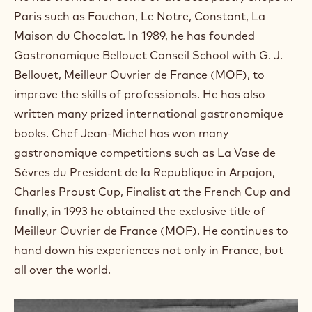
a
m
Paris such as Fauchon, Le Notre, Constant, La
)
Maison du Chocolat. In 1989, he has founded
.
Gastronomique Bellouet Conseil School with G. J.
O
p
Bellouet, Meilleur Ouvrier de France (MOF), to
e
improve the skills of professionals. He has also
n
s
written many prized international gastronomique
i
books. Chef Jean-Michel has won many
n
a
gastronomique competitions such as La Vase de
n
Sèvres du President de la Republique in Arpajon,
e
w
Charles Proust Cup, Finalist at the French Cup and
w
finally, in 1993 he obtained the exclusive title of
i
n
Meilleur Ouvrier de France (MOF). He continues to
d
hand down his experiences not only in France, but
o
w
all over the world.
.