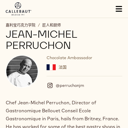
Skip to main content
Tog
mai
nav
嘉利宝巧克力学院
/
匠人和厨师
JEAN-MICHEL
PERRUCHON
Chocolate Ambassador
法国
@perruchonjm
(
I
n
s
Chef Jean-Michel Perruchon, Director of
t
Gastronomique Bellouet Conseil Ecole
a
g
Gastronomique in Paris, hails from Britney, France.
r
He has worked for some of the best pastry shops in