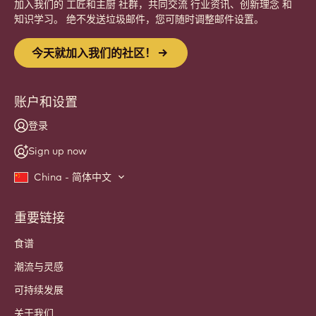
加入我们的 工匠和主厨 社群，共同交流 行业资讯、创新理念 和
知识学习。 绝不发送垃圾邮件，您可随时调整邮件设置。
今天就加入我们的社区！
账户和设置
登录
Sign up now
China - 简体中文
重要链接
Footer
Callebaut
食谱
潮流与灵感
可持续发展
关于我们