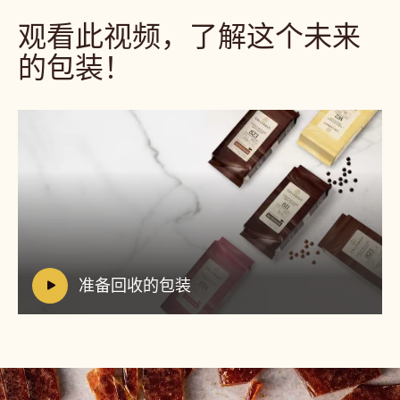
观看此视频，了解这个未来
的包装！
播
放
视
频:
准
V
准备回收的包装
备
i
回
d
收
e
的
o
包
:
装