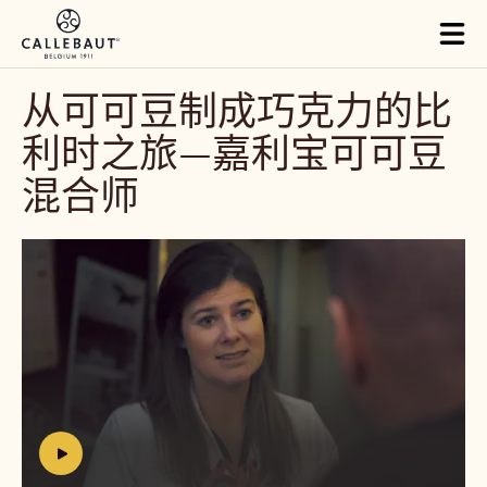
Skip to main content
Tog
mai
nav
从可可豆制成巧克力的比
利时之旅—嘉利宝可可豆
混合师
播
放
视
频:
https://youtu.be/x2wSGryAuOw
h