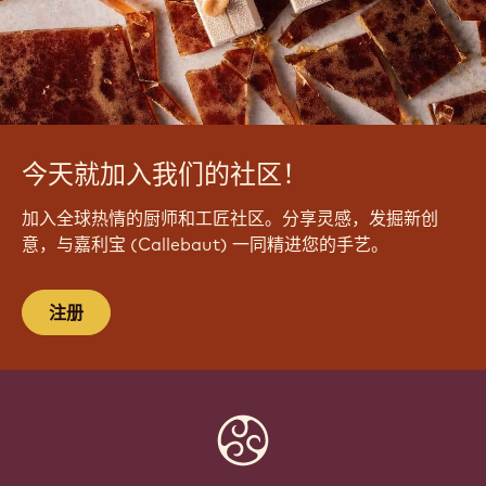
y
A
u
O
w
今天就加入我们的社区！
加入全球热情的厨师和工匠社区。分享灵感，发掘新创
意，与嘉利宝 (Callebaut) 一同精进您的手艺。
注册
Website
info