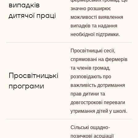
w
випадків
значно розширює
)
дитячої праці
можливості виявлення
випадків та надання
необхідної підтримки.
Просвітницькі сесії,
спрямовані на фермерів
та членів громад,
Просвітницькі
розповідають про
програми
важливість дотримання
прав дитини та
довгострокові переваги
утримання дітей у школі.
Сільські ощадно-
позичкові асоціації