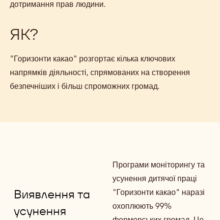
o
дотримання прав людини.
p
e
ЯК?
n
s
"Горизонти какао" розгортає кілька ключових
i
напрямків діяльності, спрямованих на створення
n
безпечніших і більш спроможних громад.
a
n
e
w
w
Програми моніторингу та
i
усунення дитячої праці
n
Виявлення та
"Горизонти какао" наразі
d
охоплюють 99%
o
усунення
фермерських громад. Це