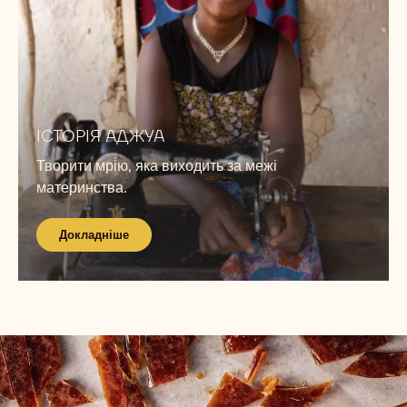
Докладніше
ІСТОРІЯ АДЖУА
Творити мрію, яка виходить за межі
материнства.
Докладніше