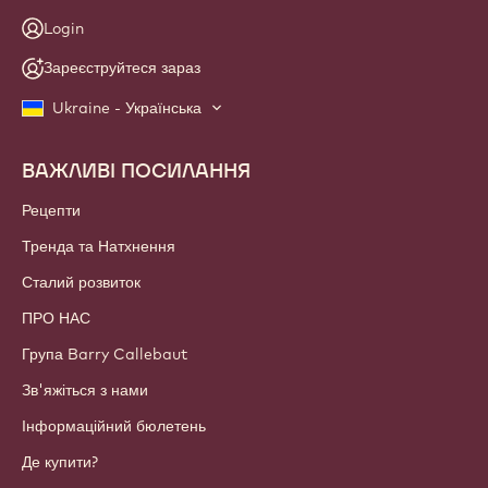
Login
Зареєструйтеся зараз
Ukraine - Українська
ВАЖЛИВІ ПОСИЛАННЯ
Footer
Callebaut
Рецепти
Тренда та Натхнення
Сталий розвиток
ПРО НАС
Група Barry Callebaut
Зв'яжіться з нами
Інформаційний бюлетень
Де купити?