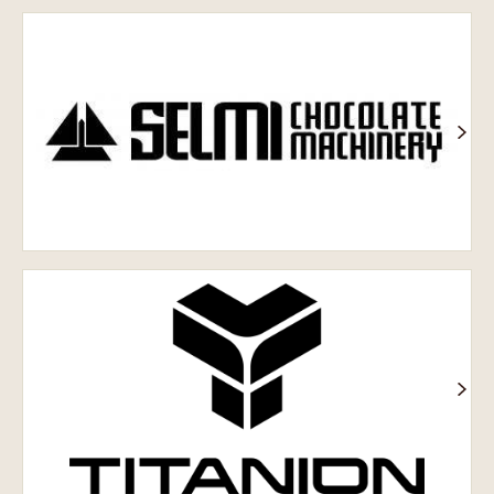
Шоколадне
обладнання
Selmi
Titanion®