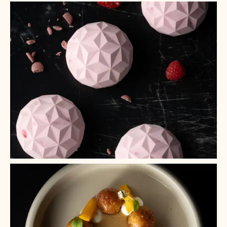
+ 2
+ 1