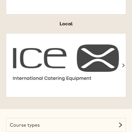
Local
ICE
X
Academy
Course types