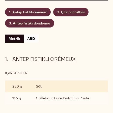
Antep fıstıklı crémeux
Çıtır cannelloni
Antep fıstıklı dondurma
Metrik
ABD
ANTEP FISTIKLI CRÉMEUX
İÇINDEKILER
:
ANTEP
FISTIKLI
250 g
Süt
CRÉMEUX
145 g
Callebaut Pure Pistachio Paste