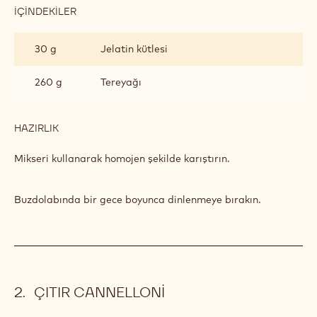
İÇINDEKILER
:
ANTEP
FISTIKLI
30 g
Jelatin kütlesi
CRÉMEUX
260 g
Tereyağı
HAZIRLIK
:
ANTEP
FISTIKLI
Mikseri kullanarak homojen şekilde karıştırın.
CRÉMEUX
Buzdolabında bir gece boyunca dinlenmeye bırakın.
ÇITIR CANNELLONI