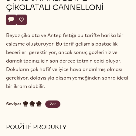
ÇIKOLATALI CANNELLONI
Actions
Yorum yaz
- Antep fıstıklı ve dondurmalı beyaz çikolatalı cannelloni
Kaydet
- Antep fıstıklı ve dondurmalı beyaz çikolatalı cannellon
Beyaz çikolata ve Antep fıstığı bu tarifte harika bir
eşleşme oluşturuyor. Bu tarif gelişmiş pastacılık
becerileri gerektiriyor, ancak sonuç gözleriniz ve
damak tadınız için son derece tatmin edici oluyor.
Dokuların çok hafif ve iyice havalandırılmış olması
gerekiyor, dolayısıyla akşam yemeğinden sonra ideal
bir ikram olabilir.
Seviye:
Zor
POUŽITÉ PRODUKTY