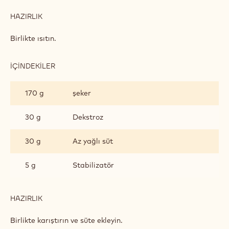
HAZIRLIK
:
ANTEP
FISTIKLI
Birlikte ısıtın.
DONDURMA
İÇINDEKILER
:
ANTEP
FISTIKLI
170 g
şeker
DONDURMA
30 g
Dekstroz
30 g
Az yağlı süt
5 g
Stabilizatör
HAZIRLIK
:
ANTEP
FISTIKLI
Birlikte karıştırın ve süte ekleyin.
DONDURMA