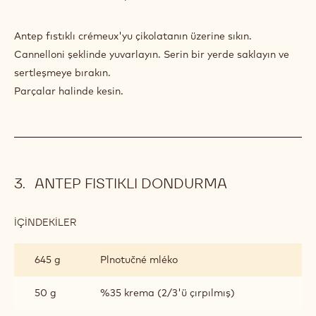
Antep fıstıklı crémeux'yu çikolatanın üzerine sıkın.
Cannelloni şeklinde yuvarlayın. Serin bir yerde saklayın ve
sertleşmeye bırakın.
Parçalar halinde kesin.
ANTEP FISTIKLI DONDURMA
İÇINDEKILER
:
ANTEP
FISTIKLI
645 g
Plnotučné mléko
DONDURMA
50 g
%35 krema (2/3'ü çırpılmış)