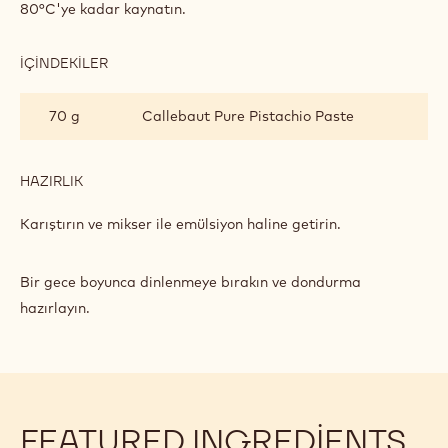
80°C'ye kadar kaynatın.
İÇINDEKILER
:
ANTEP
FISTIKLI
70 g
Callebaut Pure Pistachio Paste
DONDURMA
HAZIRLIK
:
ANTEP
FISTIKLI
Karıştırın ve mikser ile emülsiyon haline getirin.
DONDURMA
Bir gece boyunca dinlenmeye bırakın ve dondurma
hazırlayın.
FEATURED INGREDIENTS