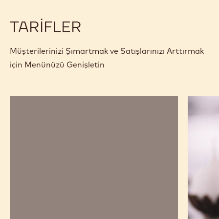
TARIFLER
Müşterilerinizi Şımartmak ve Satışlarınızı Arttırmak
için Menünüzü Genişletin
Ruby
Espress
Çikolata
Karamel
ve
Bouche
Ahududu
Ganaj
Tabletler