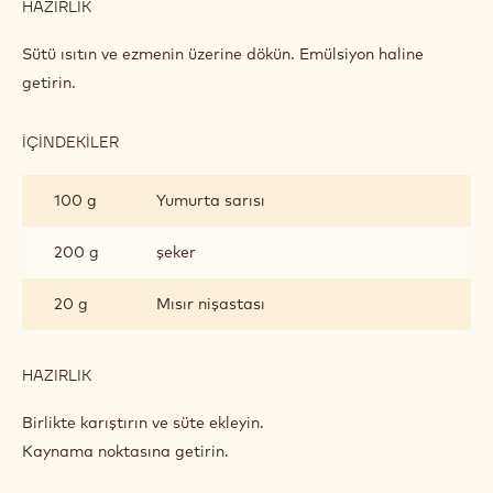
HAZIRLIK
:
ANTEP
FISTIKLI
Sütü ısıtın ve ezmenin üzerine dökün. Emülsiyon haline
CRÉMEUX
getirin.
İÇINDEKILER
:
ANTEP
FISTIKLI
100 g
Yumurta sarısı
CRÉMEUX
200 g
şeker
20 g
Mısır nişastası
HAZIRLIK
:
ANTEP
FISTIKLI
Birlikte karıştırın ve süte ekleyin.
CRÉMEUX
Kaynama noktasına getirin.