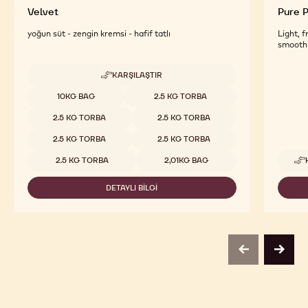
Velvet
Pure P
yoğun süt - zengin kremsi - hafif tatlı
Light, 
smooth 
KARŞILAŞTIR
-
VELVET
Uygun boyutlar
10KG BAG
2.5 KG TORBA
2.5 KG TORBA
2.5 KG TORBA
2.5 KG TORBA
2.5 KG TORBA
2.5 KG TORBA
2,01KG BAG
DETAYLI BILGI
-
VELVET
previous
next