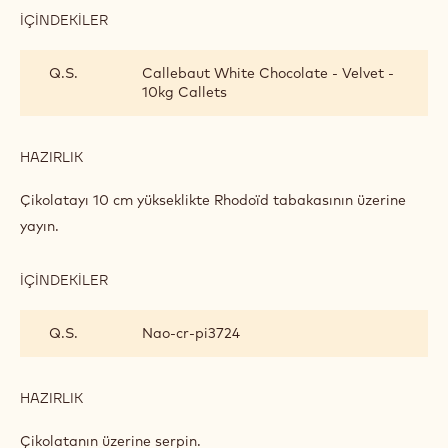
İÇINDEKILER
:
ÇITIR
CANNELLONI
Q.S.
Callebaut White Chocolate - Velvet -
10kg Callets
HAZIRLIK
:
ÇITIR
CANNELLONI
Çikolatayı 10 cm yükseklikte Rhodoïd tabakasının üzerine
yayın.
İÇINDEKILER
:
ÇITIR
CANNELLONI
Q.S.
Nao-cr-pi3724
HAZIRLIK
:
ÇITIR
CANNELLONI
Çikolatanın üzerine serpin.