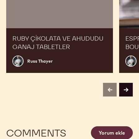
RUBY ÇIKOLATA VE AHUDUDU
ESP
GANAJ TABLETLER
BOU
Russ
Russ
Russ Thayer
Thayer
Thay
previous
next
COMMENTS
Yorum ekle