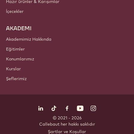
Hazır ürünler & Karışımlar
İçecekler
AKADEMI
Akademimiz Hakkında
Eğitimler
Konumlarımız
Kurslar
Şeflerimiz
Bizi takip edin
LinkedIn
TikTok
Opens in a new window.
Opens in a new window.
Facebook
YouTube
Opens in a new window
Instagram
Opens in a new w
Opens in
© 2021 - 2026
Callebaut
.
her hakkı saklıdır
Footer
Şartlar ve Koşullar