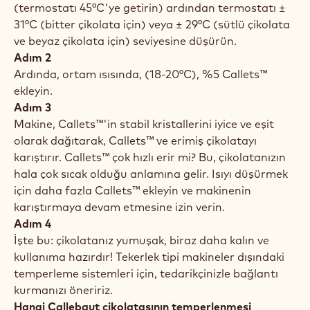
(termostatı 45°C'ye getirin) ardından termostatı ±
31°C (bitter çikolata için) veya ± 29°C (sütlü çikolata
ve beyaz çikolata için) seviyesine düşürün.
Adım 2
Ardında, ortam ısısında, (18-20°C), %5 Callets™
ekleyin.
Adım 3
Makine, Callets™'in stabil kristallerini iyice ve eşit
olarak dağıtarak, Callets™ ve erimiş çikolatayı
karıştırır. Callets™ çok hızlı erir mi? Bu, çikolatanızın
hala çok sıcak olduğu anlamına gelir. Isıyı düşürmek
için daha fazla Callets™ ekleyin ve makinenin
karıştırmaya devam etmesine izin verin.
Adım 4
İşte bu: çikolatanız yumuşak, biraz daha kalın ve
kullanıma hazırdır! Tekerlek tipi makineler dışındaki
temperleme sistemleri için, tedarikçinizle bağlantı
kurmanızı öneririz.
Hangi Callebaut çikolatasının temperlenmesi