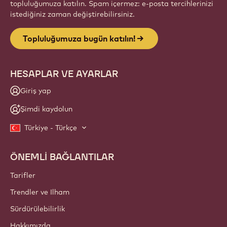
topluluğumuza katılın. Spam içermez: e-posta tercihlerinizi
istediğiniz zaman değiştirebilirsiniz.
Topluluğumuza bugün katılın!
HESAPLAR VE AYARLAR
Giriş yap
Şimdi kaydolun
Türkiye - Türkçe
ÖNEMLİ BAĞLANTILAR
Footer
Callebaut
Tarifler
Trendler ve Ilham
Sürdürülebilirlik
Hakkımızda