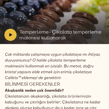
Video
oynat:
Temperleme-
Çikolata
V
Temperleme- Çikolata temperleme
temperleme
i
makinesi kullanarak
makinesi
kullanarak
d
e
Çok miktarda çalışmaya uygun çikolataya mı ihtiyaç
o
duyuyorsunuz? O halde çikolata temperleme
:
makinesini kullanmak en iyisidir. Bu metot, doğru
kristal yapısını elde etmek için erimiş çikolataya
Callets™ eklemeyi de gerektirir.
BİLİNMESİ GEREKENLER
Akışkanlık neden çok önemlidir?
Çikolatanızın akışkanlığı, çikolata ürünlerinizin
kabuğunu ve çıtırlığını belirler: Çikolatanız ne kadar
akışkan olursa kabuğunuz da o kadar ince ve çıtır