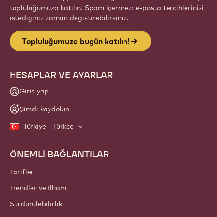
topluluğumuza katılın. Spam içermez: e-posta tercihlerinizi
istediğiniz zaman değiştirebilirsiniz.
Topluluğumuza bugün katılın!
HESAPLAR VE AYARLAR
Giriş yap
Şimdi kaydolun
Türkiye - Türkçe
ÖNEMLİ BAĞLANTILAR
Footer
Callebaut
Tarifler
Trendler ve Ilham
Sürdürülebilirlik