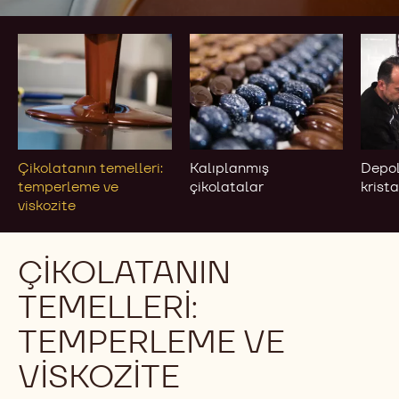
Çikolatanın
Kalıplanmış
Depo
temelleri:
çikolatalar
ve
temperleme
krist
ve
viskozite
Çikolatanın temelleri:
Kalıplanmış
Depo
temperleme ve
çikolatalar
krist
viskozite
ÇIKOLATANIN
TEMELLERI:
TEMPERLEME VE
VISKOZITE