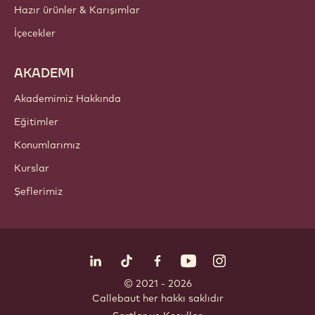
Hazır ürünler & Karışımlar
İçecekler
AKADEMI
Akademimiz Hakkında
Eğitimler
Konumlarımız
Kurslar
Şeflerimiz
Bizi takip edin
LinkedIn
TikTok
Opens in a new window.
Opens in a new window.
Facebook
YouTube
Opens in a new window
Instagram
Opens in a new w
Opens in
© 2021 - 2026
Callebaut
.
her hakkı saklıdır
Footer