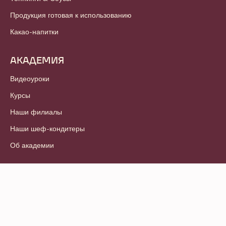
Продукция готовая к использованию
Какао-напитки
АКАДЕМИЯ
Видеоуроки
Курсы
Наши филиалы
Наши шеф-кондитеры
Об академии
© 2021 - 2026
Callebaut
.
Все права защищены
Footer
Условия и положения
-