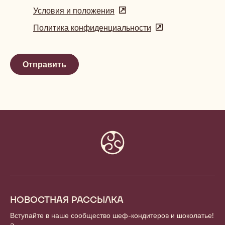
Условия и положения
(opens
in
Политика конфиденциальности
(opens
a
in
new
a
window)
new
window)
Website
info
НОВОСТНАЯ РАССЫЛКА
Вступайте в наше сообщество шеф-кондитеров и шоколатье!