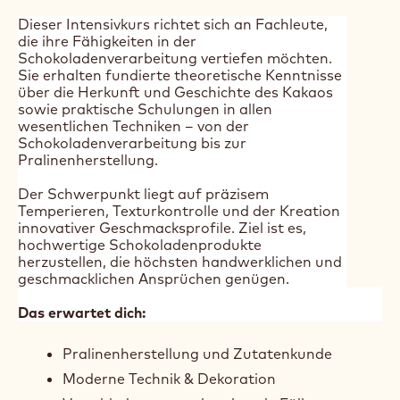
Duur:
2 dagen
Taal cursus:
Duits
Prijs:
500.00 CHF
Segment:
Chocolaterie
Bakery & Pastry
Horeca
Maximum aantal deelnemers:
10
Dieser Intensivkurs richtet sich an Fachleute,
die ihre Fähigkeiten in der
Schokoladenverarbeitung vertiefen möchten.
Sie erhalten fundierte theoretische Kenntnisse
über die Herkunft und Geschichte des Kakaos
sowie praktische Schulungen in allen
wesentlichen Techniken – von der
Schokoladenverarbeitung bis zur
Pralinenherstellung.