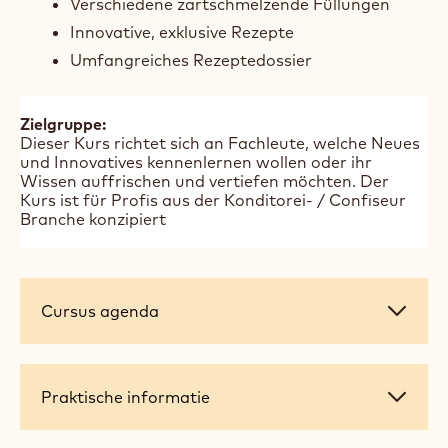
Der Schwerpunkt liegt auf präzisem
Temperieren, Texturkontrolle und der Kreation
innovativer Geschmacksprofile. Ziel ist es,
hochwertige Schokoladenprodukte
herzustellen, die höchsten handwerklichen und
geschmacklichen Ansprüchen genügen.
Das erwartet dich:
Pralinenherstellung und Zutatenkunde
Moderne Technik & Dekoration
Verschiedene zartschmelzende Füllungen
Innovative, exklusive Rezepte
Umfangreiches Rezeptedossier
Zielgruppe:
Dieser Kurs richtet sich an Fachleute, welche Neues
und Innovatives kennenlernen wollen oder ihr
Wissen auffrischen und vertiefen möchten. Der