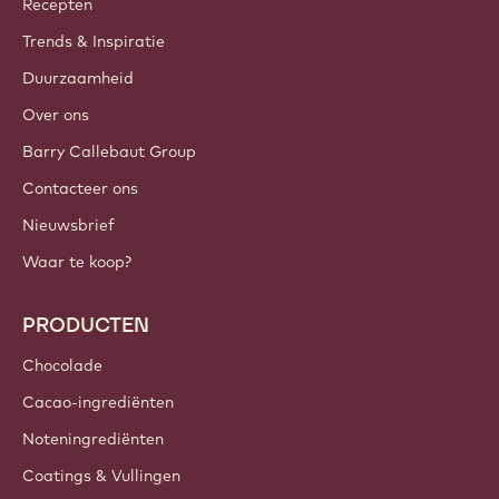
ACCOUNT & INSTELLINGEN
Inloggen
Meld je nu aan
Netherlands - Nederlands
BELANGRIJKE LINKS
Footer
Callebaut
Recepten
Trends & Inspiratie
Duurzaamheid
Over ons
Barry Callebaut Group
Contacteer ons