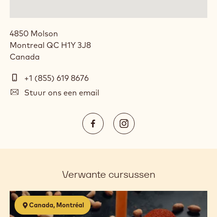
4850 Molson
Montreal
QC
H1Y 3J8
Canada
Telefoon
+1 (855) 619 8676
E-
Stuur ons een email
mail
Social
https://www.facebook.com/Cal
https://www.instagram.
media
Opens
Opens
in
in
a
a
Verwante cursussen
new
new
window.
window.
Confiseries
Canada, Montréal
chocolatées