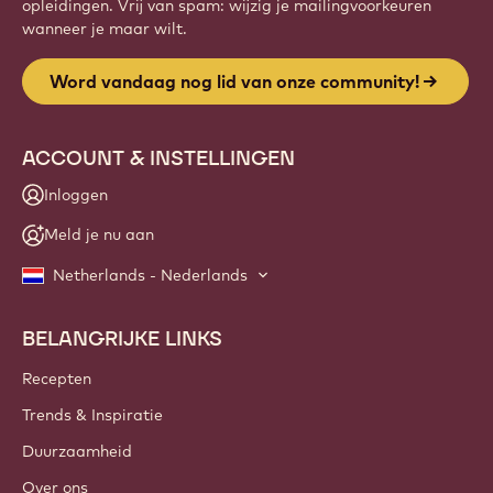
opleidingen. Vrij van spam: wijzig je mailingvoorkeuren
wanneer je maar wilt.
Word vandaag nog lid van onze community!
ACCOUNT & INSTELLINGEN
Inloggen
Meld je nu aan
Netherlands - Nederlands
BELANGRIJKE LINKS
Footer
Callebaut
Recepten
Trends & Inspiratie
Duurzaamheid
Over ons