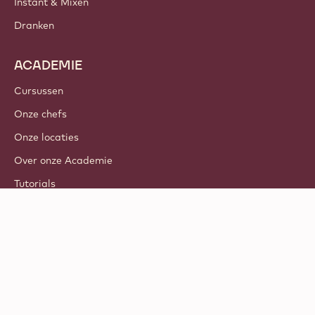
Instant & Mixen
Dranken
ACADEMIE
Cursussen
Onze chefs
Onze locaties
Over onze Academie
Tutorials
© 2021 - 2026
Callebaut
.
alle rechten voorbehouden
Footer
Algemene voorwaarden
-
Privacybeleid
meta