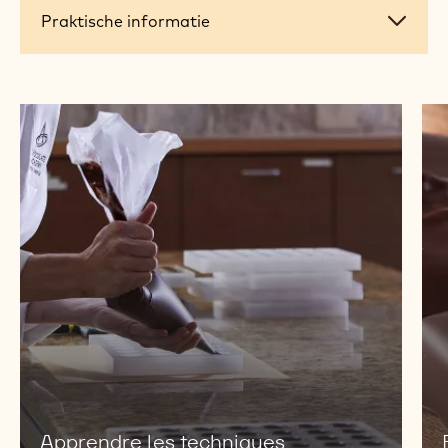
Praktische
Praktische informatie
informatie
Apprendre les techniques