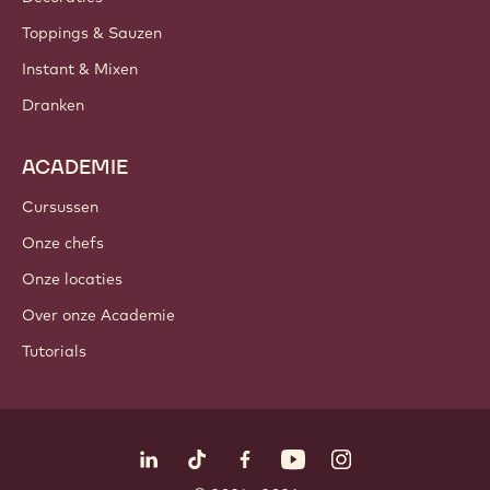
Toppings & Sauzen
Instant & Mixen
Dranken
ACADEMIE
Cursussen
Onze chefs
Onze locaties
Over onze Academie
Tutorials
Volg ons
LinkedIn
TikTok
Opens in a new window.
Opens in a new window.
Facebook
YouTube
Opens in a new window
Instagram
Opens in a new w
Opens in