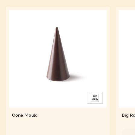
Cone Mould
Big R