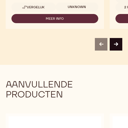
Beschikbare maten
Beschi
UNKNOWN
VERGELIJK
2 
-
CONE
MOULD
MEER INFO
-
CONE
MOULD
previous
next
AANVULLENDE
PRODUCTEN