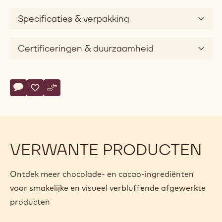
Specificaties & verpakking
Certificeringen & duurzaamheid
Actions
Schrijf een commentaar op
- Elegant Pistoles
Opslaan
- Elegant Pistoles
Vergelijk
- Elegant Pistoles
VERWANTE PRODUCTEN
Ontdek meer chocolade- en cacao-ingrediënten
voor smakelijke en visueel verbluffende afgewerkte
producten