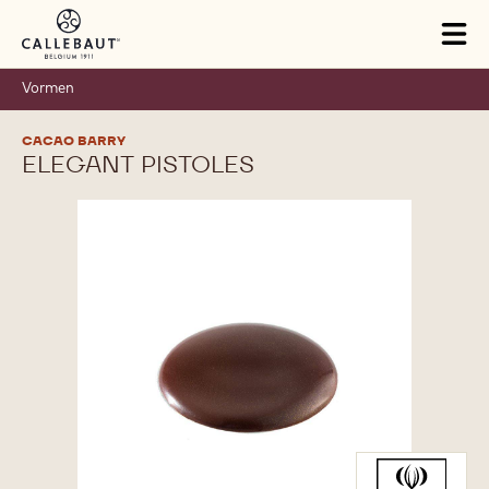
Skip to main content
Tog
mai
nav
Vormen
CACAO BARRY
ELEGANT PISTOLES