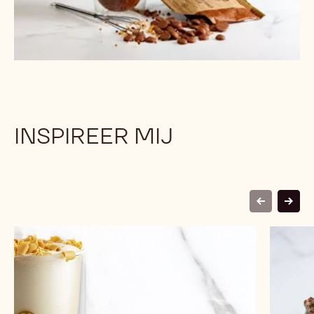
INSPIREER MIJ
previous
next
Goldie
Sailing
(standard)
off