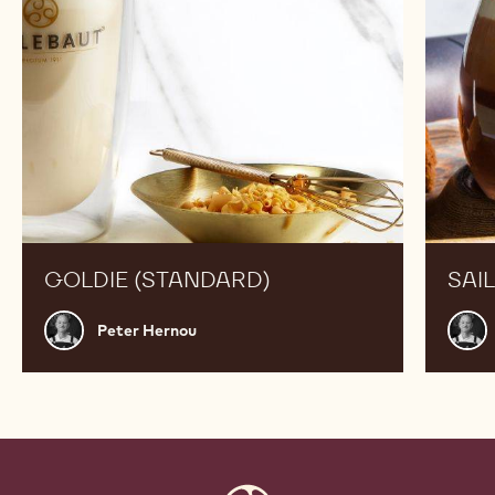
GOLDIE (STANDARD)
SAI
Peter
Pete
Peter Hernou
Hernou
Hern