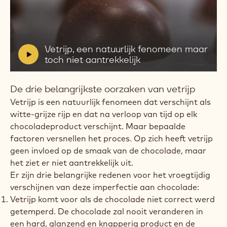
Video
afspelen:
Vetrijp,
een
V
Vetrijp, een natuurlijk fenomeen maar
natuurlijk
i
toch niet aantrekkelijk
fenomeen
d
maar
e
toch
De drie belangrijkste oorzaken van vetrijp
niet
o
aantrekkelijk
:
Vetrijp is een natuurlijk fenomeen dat verschijnt als
witte-grijze rijp en dat na verloop van tijd op elk
chocoladeproduct verschijnt. Maar bepaalde
factoren versnellen het proces. Op zich heeft vetrijp
geen invloed op de smaak van de chocolade, maar
het ziet er niet aantrekkelijk uit.
Er zijn drie belangrijke redenen voor het vroegtijdig
verschijnen van deze imperfectie aan chocolade:
Vetrijp komt voor als de chocolade niet correct werd
getemperd. De chocolade zal nooit veranderen in
een hard, glanzend en knapperig product en de