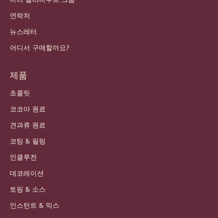
연락처
뉴스레터
어디서 구매할까요?
제품
초콜릿
코코아 원료
견과류 원료
코팅 & 필링
인클루전
데코레이션
토핑 & 소스
인스턴트 & 믹스