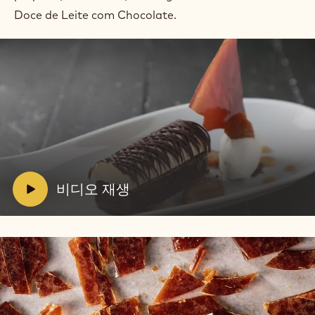
Doce de Leite com Chocolate.
비
디
오
재
생:
V
비디오 재생
비
i
디
d
오
재
e
생
o
: