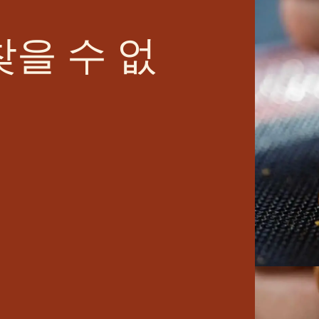
상
인
팻
찾을 수 없
블
룸
은
자
연
스
러
운
현
상
이
지
만,
보
기
에
는
좋
지
않
습
니