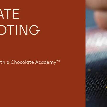
다.
ATE
OTING
with a Chocolate Academy™