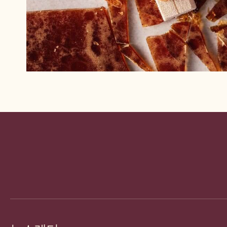
Website
info