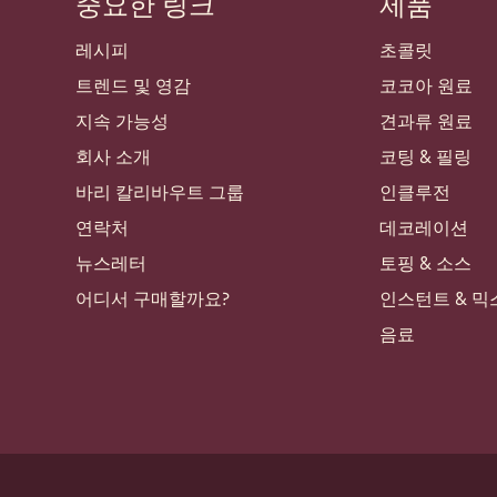
중요한 링크
제품
Footer
Callebaut
레시피
초콜릿
트렌드 및 영감
코코아 원료
지속 가능성
견과류 원료
회사 소개
코팅 & 필링
바리 칼리바우트 그룹
인클루전
연락처
데코레이션
뉴스레터
토핑 & 소스
어디서 구매할까요?
인스턴트 & 믹
음료