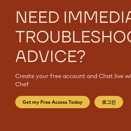
NEED IMMEDI
TROUBLESHO
ADVICE?
Create your free account and Chat live 
Chef
Get my Free Access Today
로그인