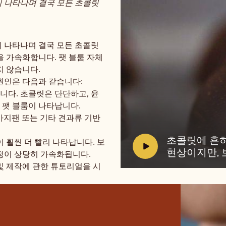
이 나타나며 결국 모든 초콜릿
이 나타나며 결국 모든 초콜릿
을 가속화합니다. 팻 블룸 자체
지 않습니다.
원인은 다음과 같습니다:
비
니다. 초콜릿은 단단하고, 윤
디
오
에 팻 블룸이 나타납니다.
재
 마지팬 또는 기타 견과류 기반
생:
초
V
초콜릿에 흔히
콜
 훨씬 더 빨리 나타납니다. 보
릿
i
현상이지만, 
과정이 상당히 가속화됩니다.
에
d
및 제작에 관한 튜토리얼을 시
흔
e
히
나
o
타
:
나
는
현