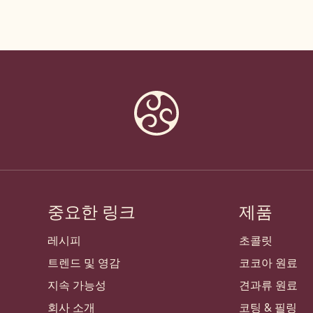
중요한 링크
제품
Footer
Callebaut
레시피
초콜릿
트렌드 및 영감
코코아 원료
지속 가능성
견과류 원료
회사 소개
코팅 & 필링