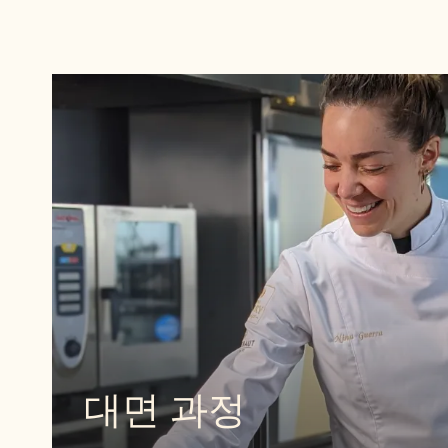
더
알
아
보
기
더
알
대면 과정
아
보