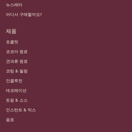
뉴스레터
어디서 구매할까요?
제품
초콜릿
코코아 원료
견과류 원료
코팅 & 필링
인클루전
데코레이션
토핑 & 소스
인스턴트 & 믹스
음료