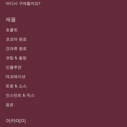
어디서 구매할까요?
제품
초콜릿
코코아 원료
견과류 원료
코팅 & 필링
인클루전
데코레이션
토핑 & 소스
인스턴트 & 믹스
음료
아카데미