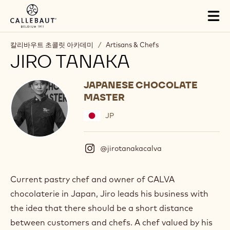
Skip to main content
Tog
mai
nav
칼리바우트 초콜릿 아카데미
/
Artisans & Chefs
JIRO TANAKA
JAPANESE CHOCOLATE
MASTER
JP
@jirotanakacalva
(
I
n
s
Current pastry chef and owner of CALVA
t
chocolaterie in Japan, Jiro leads his business with
a
g
the idea that there should be a short distance
r
between customers and chefs. A chef valued by his
a