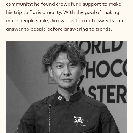
m
community; he found crowdfund support to make
)
his trip to Paris a reality. With the goal of making
.
more people smile, Jiro works to create sweets that
O
p
answer to people before answering to trends.
e
n
s
i
n
a
n
e
w
w
i
n
d
o
w
.