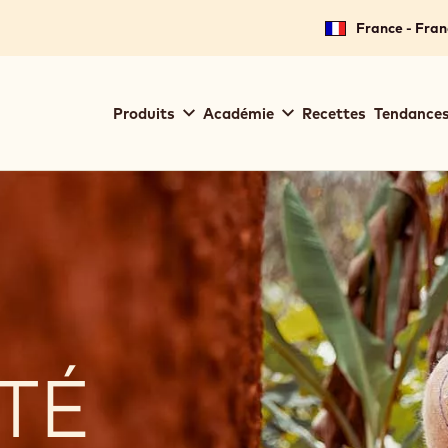
France - Fran
Main
Produits
Académie
Recettes
Tendances
navigation
Callebaut
TÉ