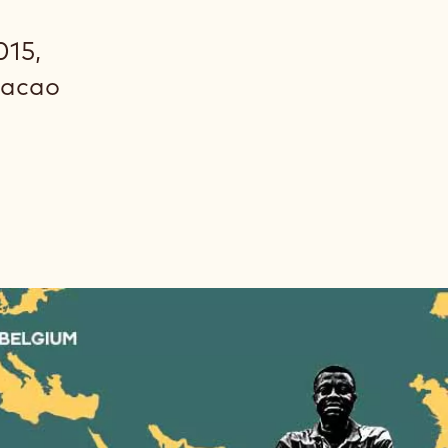
015,
cacao