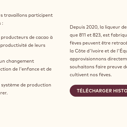
s travaillons participent
 :
Depuis 2020, la liqueur de
que 811 et 823, est fabriq
s producteurs de cacao à
fèves peuvent être retra
productivité de leurs
la Côte d'Ivoire et de l'
approvisionnons directeme
 un changement
souhaitons faire preuve 
ction de l'enfance et de
cultivent nos fèves.
le système de production
TÉLÉCHARGER HISTO
rer.