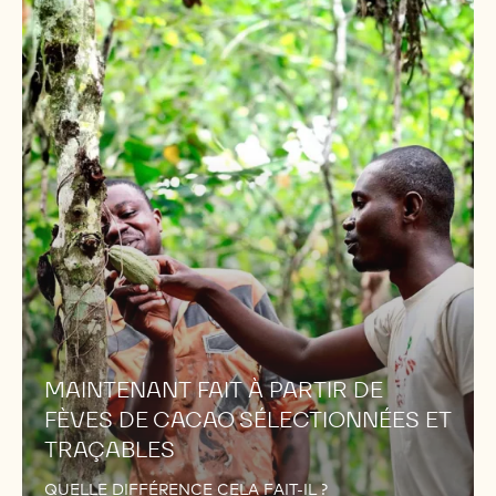
MAINTENANT
FAIT
À
PARTIR
DE
FÈVES
DE
CACAO
SÉLECTIONNÉES
ET
TRAÇABLES
MAINTENANT FAIT À PARTIR DE
FÈVES DE CACAO SÉLECTIONNÉES ET
TRAÇABLES
QUELLE DIFFÉRENCE CELA FAIT-IL ?