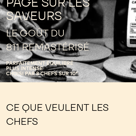
PAGE SUR LES
SAVEURS
LE GOÛT DU
811 REMASTÉRISÉ
PARFAITEMENT ÉQUILIBRÉ
PLUS INTENSE
CHOISI PAR 8 CHEFS SUR 10*
CE QUE VEULENT LES
CHEFS