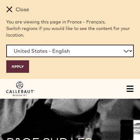
Skip to main content
Close
You are viewing this page in France - Français.
Switch regions if you would like to see the content for your
location.
Tog
mai
nav