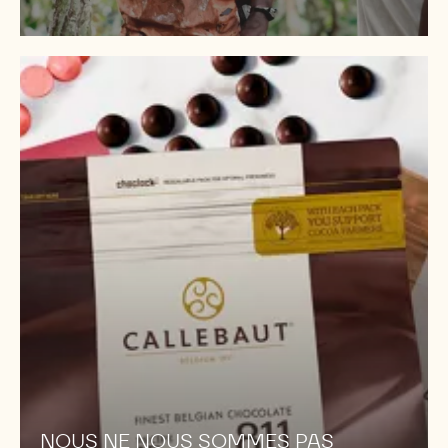
NOUS
NE
NOUS
SOMMES
PAS
ARRÊTÉS
À
811
!
NOUS NE NOUS SOMMES PAS