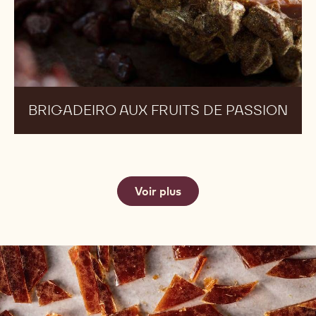
aux
fruits
de
passion
BRIGADEIRO AUX FRUITS DE PASSION