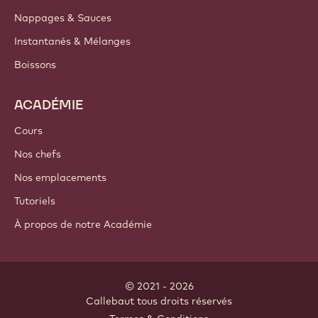
PRODUITS
Chocolat
Ingrédients de cacao
Ingrédients à base de noix
Enrobages & Garnitures
Inclusions
Décorations
Nappages & Sauces
Instantanés & Mélanges
Boissons
ACADÉMIE
Cours