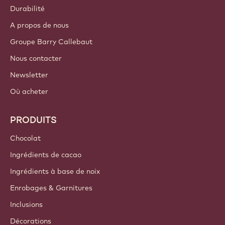
COMPTES ET PARAMÈTRES
S'identifier
S'inscrire
France - Français
LIENS IMPORTANTS
Footer
Callebaut
Recettes
Tendances & Inspiration
Durabilité
A propos de nous
Groupe Barry Callebaut
Nous contacter
Newsletter
Où acheter