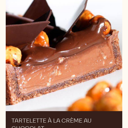
PRALINÉ AU CHOCOLAT SAO TOMÉ
Tartelette
à
la
crème
au
chocolat