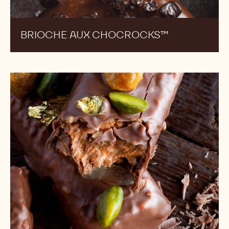
BRIOCHE AUX CHOCROCKS™
Rochers
au