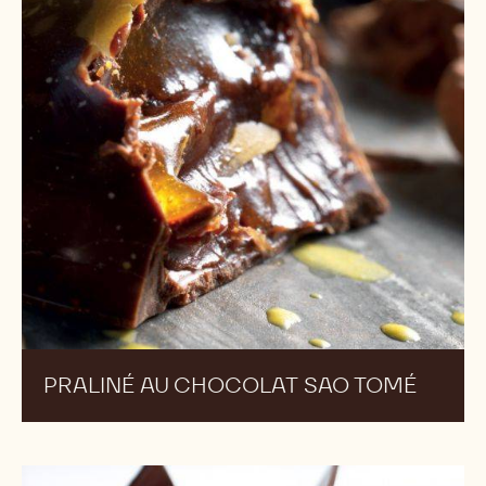
BONBON ENROBÉ BRÉSIL
Praliné
au
chocolat
Sao
Tomé