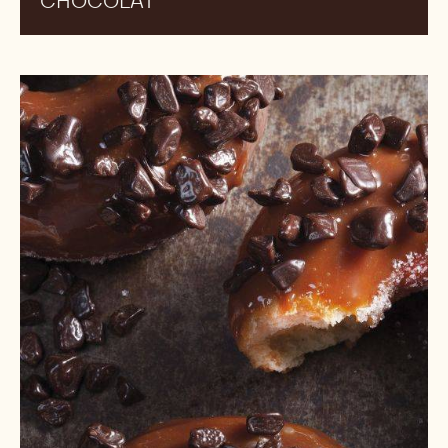
TARTELETTE À LA CRÈME AU
CHOCOLAT
Brioche
aux
ChocRocks™