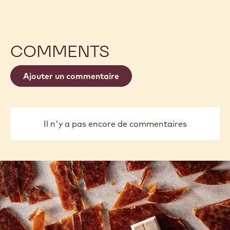
OPÉRA
LE 
MA
previous
next
COMMENTS
Ajouter un commentaire