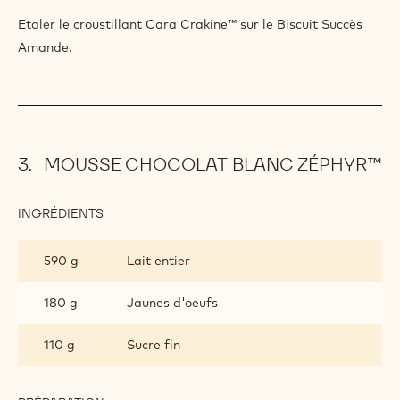
INGRÉDIENTS
:
CROUSTILLANT
CARA
2500 g
Cacao Barry FOURRAGE - CARA
CRAKINE™
CRAKINE™ - PÂTE AVEC INCLUSIONS
- 5KG SEAU
PRÉPARATION
:
CROUSTILLANT
CARA
Fondre à 30°C
CRAKINE™
Etaler le croustillant Cara Crakine™ sur le Biscuit Succès
Amande.
MOUSSE CHOCOLAT BLANC ZÉPHYR™