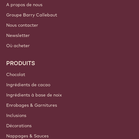
S'identifier
S'inscrire
France - Français
LIENS IMPORTANTS
Footer
Callebaut
Recettes
Tendances & Inspiration
Durabilité
A propos de nous
Groupe Barry Callebaut
Nous contacter
Newsletter
Où acheter