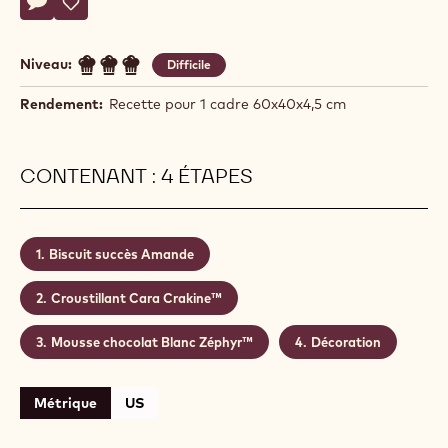
Martin
MARTIN DIEZ
Diez
ROYAL BLANC
Actions
Écrire un commentaire
- Royal Blanc
Sauvegarder
- Royal Blanc
Niveau:
Difficile
Rendement:
Recette pour 1 cadre 60x40x4,5 cm
CONTENANT : 4 ÉTAPES