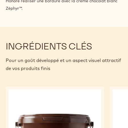
Déposer la mousse chocolat blanc Zéphyr™ sur le
croustillant Cara Crakine™
DÉCORATION
Avec une poche à douille de 8 mm de diamètre Saint
Honoré réaliser une bordure avec la crème chocolat blanc
Zéphyr™.
INGRÉDIENTS CLÉS