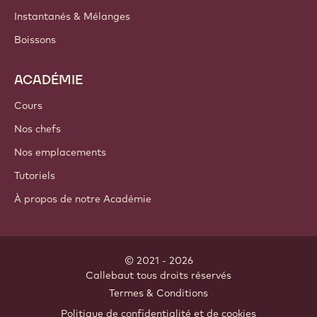
PRODUITS
Chocolat
Ingrédients de cacao
Ingrédients à base de noix
Enrobages & Garnitures
Inclusions
Décorations
Nappages & Sauces
Instantanés & Mélanges
Boissons
ACADÉMIE
Cours
Nos chefs