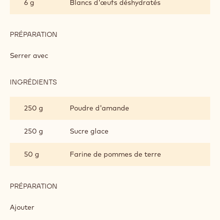
PRÉPARATION
:
BISCUIT
SUCCÈS
Monter
AMANDE
INGRÉDIENTS
:
BISCUIT
SUCCÈS
150 g
Sucre
AMANDE
50 g
Sucre brun
6 g
Blancs d'œufs déshydratés
PRÉPARATION
:
BISCUIT
SUCCÈS
Serrer avec
AMANDE
INGRÉDIENTS
:
BISCUIT