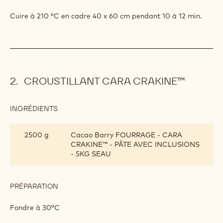
SUCCÈS
250 g
Poudre d'amande
AMANDE
250 g
Sucre glace
50 g
Farine de pommes de terre
PRÉPARATION
:
BISCUIT
SUCCÈS
Ajouter
AMANDE
Cuire à 210 °C en cadre 40 x 60 cm pendant 10 à 12 min.
CROUSTILLANT CARA CRAKINE™