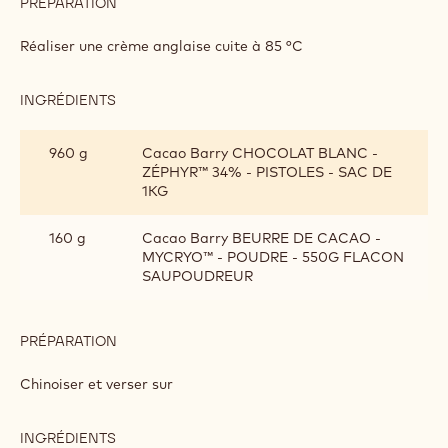
INGRÉDIENTS
:
MOUSSE
CHOCOLAT
590 g
Lait entier
BLANC
ZÉPHYR™
180 g
Jaunes d'oeufs
110 g
Sucre fin
PRÉPARATION
:
MOUSSE
CHOCOLAT
Réaliser une crème anglaise cuite à 85 °C
BLANC
ZÉPHYR™
INGRÉDIENTS
:
MOUSSE
CHOCOLAT
960 g
Cacao Barry CHOCOLAT BLANC -
BLANC
ZÉPHYR™ 34% - PISTOLES - SAC DE
ZÉPHYR™
1KG