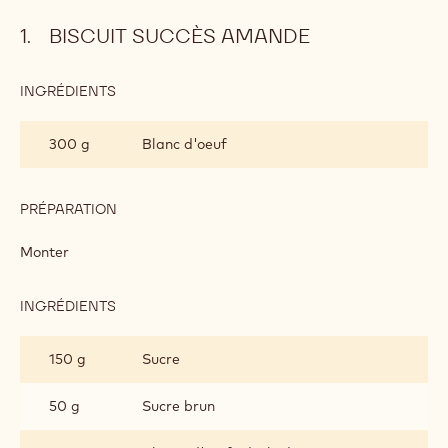
Biscuit succès Amande
Croustillant Cara Crakine™
Mousse chocolat Blanc Zéphyr™
Décoration
Métrique
US
BISCUIT SUCCÈS AMANDE
INGRÉDIENTS
:
BISCUIT
SUCCÈS
300 g
Blanc d'oeuf
AMANDE