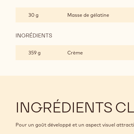
BAVAROIS
AU
30 g
Masse de gélatine
CHOCOLAT
AU
LAIT
INGRÉDIENTS
:
BAVAROIS
AU
359 g
Crème
CHOCOLAT
AU
LAIT
INGRÉDIENTS C
Pour un goût développé et un aspect visuel attracti