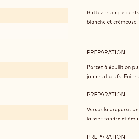
BAV
AU
Battez les ingrédient
CHO
blanche et crémeuse.
AU
LAIT
PRÉPARATION
:
BAV
AU
Portez à ébullition pu
CHO
jaunes d'œufs. Faites 
AU
LAIT
PRÉPARATION
:
BAV
AU
Versez la préparation
CHO
laissez fondre et ému
AU
LAIT
PRÉPARATION
: