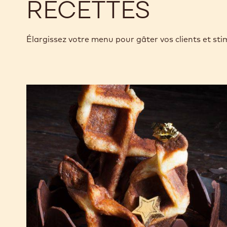
RECETTES
Élargissez votre menu pour gâter vos clients et sti
Gaufres
pâtissières
au
chocolat