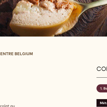
ENTRE BELGIUM
CON
Ba
Mét
ocolat au