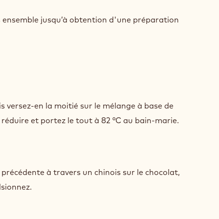
AROIS
s ensemble jusqu’à obtention d'une préparation
COLAT
AROIS
is versez-en la moitié sur le mélange à base de
COLAT
réduire et portez le tout à 82 °C au bain-marie.
AROIS
 précédente à travers un chinois sur le chocolat,
COLAT
lsionnez.