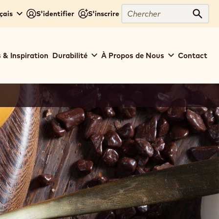
Chercher
çais
S'identifier
S'inscrire
Cher
 & Inspiration
Durabilité
À Propos de Nous
Contact