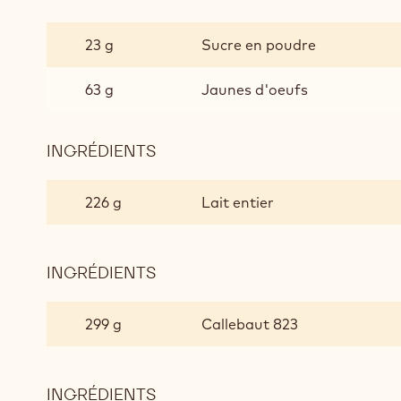
BAVAROIS
AU
23 g
Sucre en poudre
CHOCOLAT
AU
63 g
Jaunes d'oeufs
LAIT
INGRÉDIENTS
:
BAVAROIS
AU
226 g
Lait entier
CHOCOLAT
AU
LAIT
INGRÉDIENTS
:
BAVAROIS
AU
299 g
Callebaut 823
CHOCOLAT
AU
LAIT
INGRÉDIENTS
: