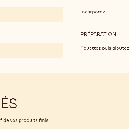
BAV
AU
Incorporez.
CHO
AU
LAIT
PRÉPARATION
:
BAV
AU
Fouettez puis ajoutez
CHO
AU
LAIT
LÉS
f de vos produits finis