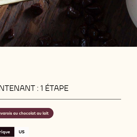
TENANT : 1 ÉTAPE
varois au chocolat au lait
rique
US