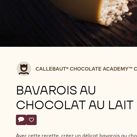
Callebaut®
CALLEBAUT® CHOCOLATE ACADEMY™ C
CHOCOLATE
ACADEMY™
BAVAROIS AU
centre
Belgium
CHOCOLAT AU LAIT
Actions
Écrire un commentaire
- Bavarois au chocolat au lait
Sauvegarder
- Bavarois au chocolat au lait
Avec cette recette, créez un délicat bavarois au ch