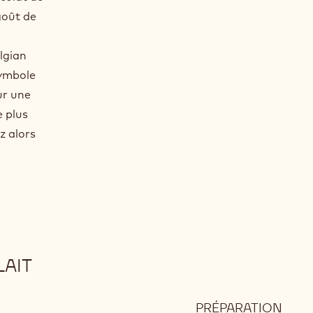
goût de
lgian
symbole
ur une
e plus
z alors
LAIT
PRÉPARATION
: