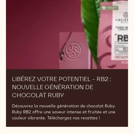
NOIR INTENSE : UNE NOUVELLE
INTENSITÉ DE PLAISIR.
Marqué par l’intensité. Défini par le goût. Découvrez
4 recettes pâtissières qui explorent cette nouvelle
tendance gustative du chocolat par Raúl Bernal.
Libérez
votre
potentiel
-
RB2
:
nouvelle
génération
de
chocolat
Ruby