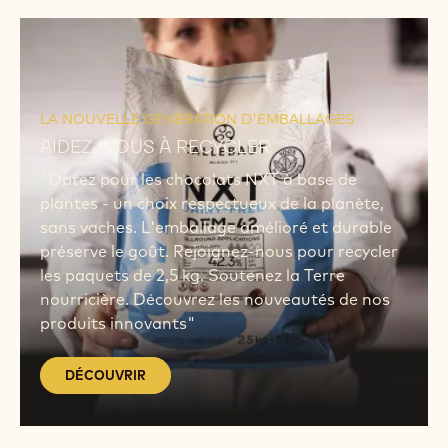
SUR LA DURÉE DE CONSERVATION.
Accordez-vous à notre podcast où des chefs
experts discutent de l'extension de la durée de
conservation des produits tout en préservant
la qualité artisanale. Des informations
inestimables vous attendent.
Écoutez MAINTENANT.
DÉCOUVRIR
DÉCOUVRIR
LA NOUVELLE GÉNÉRATION D'EMBALLAGES
AIDEZ-NOUS À RECYCLER
"Optez pour les chocolats NXT à base de