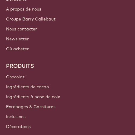
S'identifier
S'inscrire
France - Français
LIENS IMPORTANTS
Footer
Callebaut
Recettes
Tendances & Inspiration
Durabilité
A propos de nous
Groupe Barry Callebaut
Nous contacter
Newsletter
Où acheter