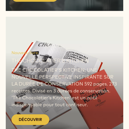
BORN ORIGINAL
Les chefs et artisans du monde entier
élaborent des créations aux saveurs originales
nées de leurs rêves, visions et ambitions. « Born
Original » rend hommage aux chefs du monde
entier. Nous y dévoilons vos histoires toutes
plus inspirantes les unes que les autres. Vos
recettes. Et vos idées.
EN SAVOIR PLUS
DÉCOUVRIR
DÉCOUVRIR
Nouveau livre.