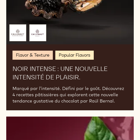
microdosage, pour vous inspirer dans la création de
votre prochaine spécialité.
Noir
Intense
:
Une
nouvelle
intensité
de
plaisir.
Présenté
par
Flavor & Texture
Popular Flavors