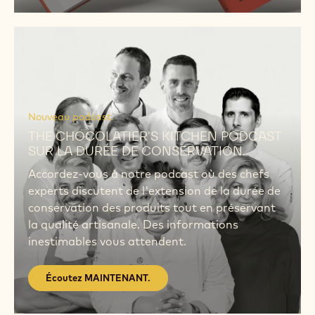
THE CHOCOLATIER'S KITCHEN
THE CHOCOLATIER’S KITCHEN: UNE
NOUVELLE PERSPECTIVE INSPIRANTE SUR
LA DURÉE DE CONSERVATION 592 pages. 273
recettes. Divisé en 3 durées de conservation.
‘The Chocolatier’s Kitchen’ est un outil
indispensable pour tout confiseur.
DÉCOUVRIR
Écoutez
MAINTENANT.
Écoutez
MAINTENANT.
Nouveau podcast.
THE CHOCOLATIER'S KITCHEN PODCAST