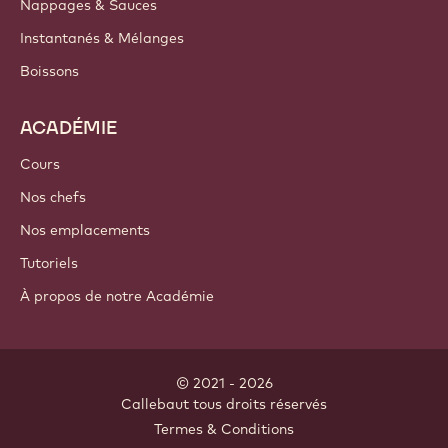
PRODUITS
Chocolat
Ingrédients de cacao
Ingrédients à base de noix
Enrobages & Garnitures
Inclusions
Décorations
Nappages & Sauces
Instantanés & Mélanges
Boissons
ACADÉMIE
Cours