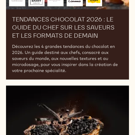
chocolat
2026
:
le
guide
du
chef
sur
les
saveurs
Présenté
et
par
les
formats
TENDANCES CHOCOLAT 2026 : LE
de
GUIDE DU CHEF SUR LES SAVEURS
demain
ET LES FORMATS DE DEMAIN
Découvrez les 4 grandes tendances du chocolat en
2026. Un guide destiné aux chefs, consacré aux
saveurs du monde, aux nouvelles textures et au