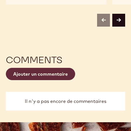
CALLEBAUT
DARK
SELECTION
CHOCOLATE
-
PAILLETÉS
DARK
-
CHOCOLATE
1KG
previous
next
PAILLETÉS
-
1KG
COMMENTS
Ajouter un commentaire
Il n'y a pas encore de commentaires