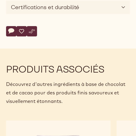
Certifications et durabilité
Actions
Écrire un commentaire
- Callebaut Selection - Dark Chocolate Pailletés - 5kg
Sauvegarder
- Callebaut Selection - Dark Chocolate Pailletés - 5kg
Comparer
- Callebaut Selection - Dark Chocolate Pailletés -
PRODUITS ASSOCIÉS
Découvrez d'autres ingrédients à base de chocolat
et de cacao pour des produits finis savoureux et
visuellement étonnants.