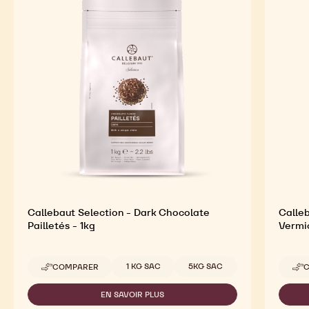
Callebaut Selection - Dark Chocolate
Calleb
Pailletés - 1kg
Vermic
Tailles disponibles
1 KG SAC
5KG SAC
COMPARER
C
-
CALLEBAUT
SELECTION
EN SAVOIR PLUS
-
-