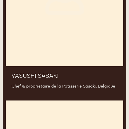
YASUSHI SASAKI
Chef & propriétaire de la Pâtisserie Sasaki, Belgique
Yoann
Laval
&
Romaric