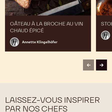
GÂTEAU À LA BROCHE AU VIN
STO
CHAUD ÉPICÉ
Anne
Kling
Annette
Annette Klingelhöfer
Klingelhöfer
previous
next
LAISSEZ-VOUS INSPIRER
PAR NOS CHEFS