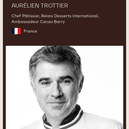
AURÉLIEN TROTTIER
Chef Pâtissier, Relais Desserts International,
Ambassadeur Cacao Barry
France
Emmanuel
Ryon