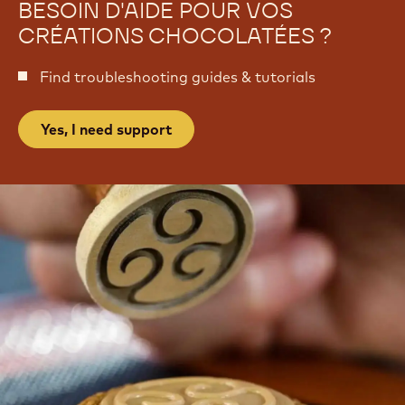
r
BESOIN D'AIDE POUR VOS
i
o
s
CRÉATIONS CHOCOLATÉES ?
i
s
Find troubleshooting guides & tutorials
Yes, I need support