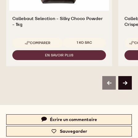
Callebaut Selection - Silky Choco Powder
Calleb
- 1kg
Crispe
Tailles disponibles
1 KG SAC
COMPARER
C
-
CALLEBAUT
SELECTION
EN SAVOIR PLUS
-
-
CALLEBAUT
SILKY
SELECTION
CHOCO
-
POWDER
SILKY
-
CHOCO
1KG
previous
next
POWDER
-
1KG
Actions
Écrire un commentaire
-
c
Sauvegarder
-
a