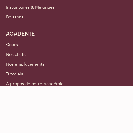
Instantanés & Mélanges
Boissons
ACADÉMIE
Cours
Nos chefs
Nos emplacements
Tutoriels
À propos de notre Académie
© 2021 - 2026
Callebaut
.
tous droits réservés
Footer
Termes & Conditions
-
Politique de confidentialité et de cookies