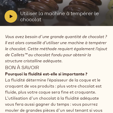
la
vidéo:
Utiliser
V
Utiliser la machine à tempérer le
la
i
chocolat
machine
à
d
tempérer
e
le
Vous avez besoin d'une grande quantité de chocolat ?
o
chocolat
Il est alors conseillé d’utiliser une machine à tempérer
:
le chocolat. Cette méthode requiert également l’ajout
de Callets™ au chocolat fondu pour obtenir la
structure cristalline adéquate.
BON À SAVOIR
Pourquoi la fluidité est-elle si importante ?
La fluidité détermine l’épaisseur de la coque et le
croquant de vos produits : plus votre chocolat est
fluide, plus votre coque sera fine et croquante.
L’utilisation d'un chocolat à la fluidité adéquate
vous fera aussi gagner du temps : vous pourrez
mouler de grandes pièces d'un seul tenant si vous