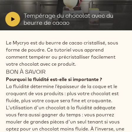
la
vidéo:
Tempérage
V
Tempérage du chocolat avec du
du
i
beurre de cacao
chocolat
avec
d
du
e
beurre
Le Mycryo est du beurre de cacao cristallisé, sous
o
de
cacao
forme de poudre. Ce tutoriel vous apprend
:
comment tempérer ou précristalliser facilement
votre chocolat avec ce produit.
BON À SAVOIR
Pourquoi la fluidité est-elle si importante ?
La fluidité détermine l’épaisseur de la coque et le
croquant de vos produits : plus votre chocolat est
fluide, plus votre coque sera fine et croquante.
L’utilisation d'un chocolat à la fluidité adéquate
vous fera aussi gagner du temps : vous pourrez
mouler de grandes pièces d'un seul tenant si vous
optez pour un chocolat moins fluide. À l’inverse, une