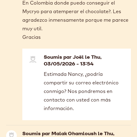
En Colombia donde puedo conseguir el
Mycryo para atemperar el chocolate?. Les
agradezco inmensamente porque me parece
muy util.
Gracias
Soumis par
Joël
le Thu,
03/05/2026 - 13:54
In
Estimada Nancy, ¿podría
reply
compartir su correo electrónico
to
Buenas
conmigo? Nos pondremos en
tardes;
contacto con usted con más
En
información.
Colombia…
by
Nancy
Forero
Soumis par
Malak Ghamloush
le Thu,