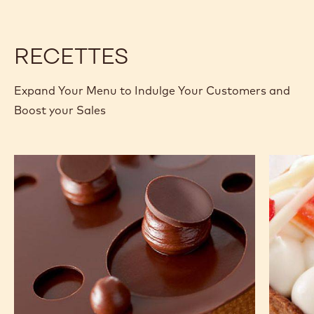
SAC
-
PISTOLES
-
1KG
RECETTES
SAC
Expand Your Menu to Indulge Your Customers and
Boost your Sales
Tartelette
Tartelet
Inaya™
Zéphyr
été