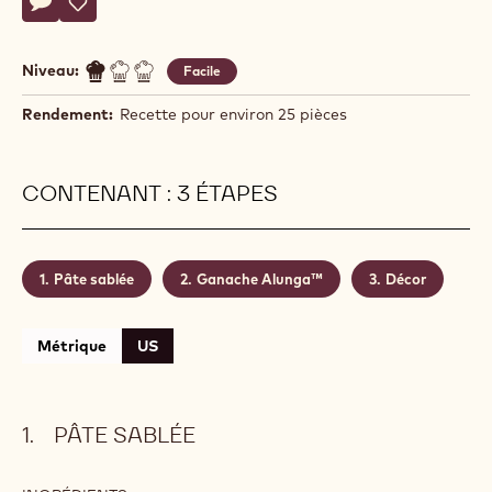
Actions
Écrire un commentaire
- Tartelette Alunga™
Sauvegarder
- Tartelette Alunga™
Niveau:
Facile
Rendement:
Recette pour environ 25 pièces
CONTENANT : 3 ÉTAPES
Pâte sablée
Ganache Alunga™
Décor
Métrique
US
PÂTE SABLÉE