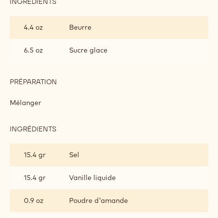
INGRÉDIENTS
:
PÂTE
SABLÉE
4.4 oz
Beurre
6.5 oz
Sucre glace
PRÉPARATION
:
PÂTE
SABLÉE
Mélanger
INGRÉDIENTS
:
PÂTE
SABLÉE
15.4 gr
Sel
15.4 gr
Vanille liquide
0.9 oz
Poudre d'amande