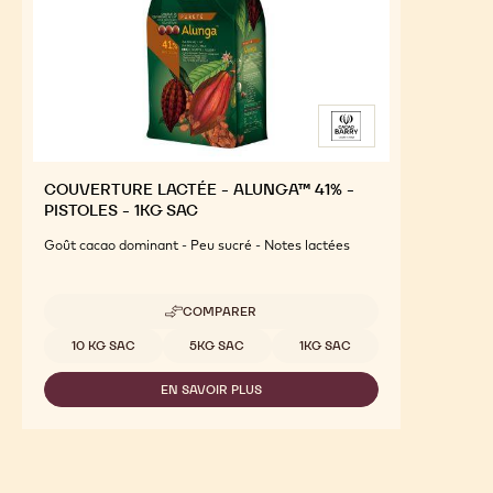
COUVERTURE LACTÉE - ALUNGA™ 41% -
PISTOLES - 1KG SAC
Goût cacao dominant - Peu sucré - Notes lactées
COMPARER
-
COUVERTURE
Tailles disponibles
10 KG SAC
5KG SAC
1KG SAC
LACTÉE
-
EN SAVOIR PLUS
ALUNGA™
-
41%
COUVERTURE
-
LACTÉE
PISTOLES
-
-
ALUNGA™
1KG
41%