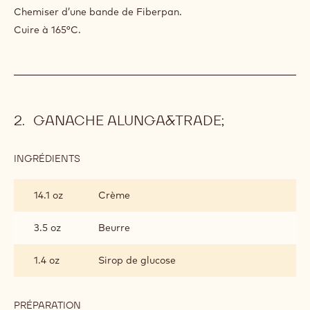
Chemiser d’une bande de Fiberpan.
Cuire à 165°C.
GANACHE ALUNGA&TRADE;
INGRÉDIENTS
:
GANACHE
ALUNGA&TRADE;
14.1 oz
Crème
3.5 oz
Beurre
1.4 oz
Sirop de glucose
PRÉPARATION
: