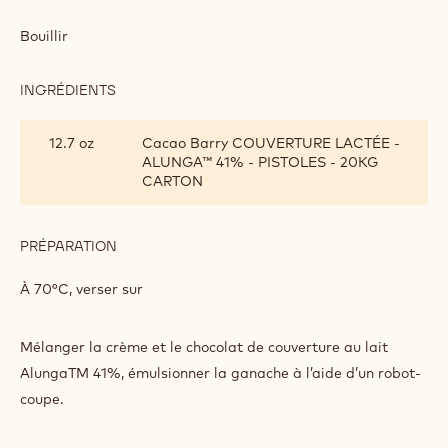
GANACHE
ALUNGA&TRADE;
Bouillir
INGRÉDIENTS
:
GANACHE
ALUNGA&TRADE;
12.7 oz
Cacao Barry COUVERTURE LACTÉE -
ALUNGA™ 41% - PISTOLES - 20KG
CARTON
PRÉPARATION
:
GANACHE
ALUNGA&TRADE;
À 70°C, verser sur
Mélanger la crème et le chocolat de couverture au lait
AlungaTM 41%, émulsionner la ganache à l’aide d’un robot-
coupe.