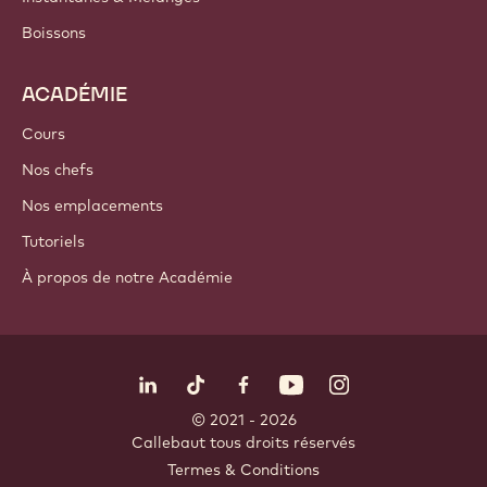
Boissons
ACADÉMIE
Cours
Nos chefs
Nos emplacements
Tutoriels
À propos de notre Académie
Suivez-nous
LinkedIn
TikTok
Opens in a new window.
Opens in a new window.
Facebook
YouTube
Opens in a new window
Instagram
Opens in a new w
Opens in
© 2021 - 2026
Callebaut
.
tous droits réservés
Footer
Termes & Conditions