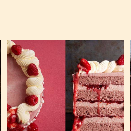
Gâteau
velvet
ruby
framboise