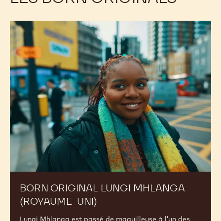
BORN
ORIGINAL
LUNGI
MHLANGA
(Royaume-
Uni)
BORN ORIGINAL LUNGI MHLANGA
(ROYAUME-UNI)
Lungi Mhlanga est passé de maquilleuse à l’un des