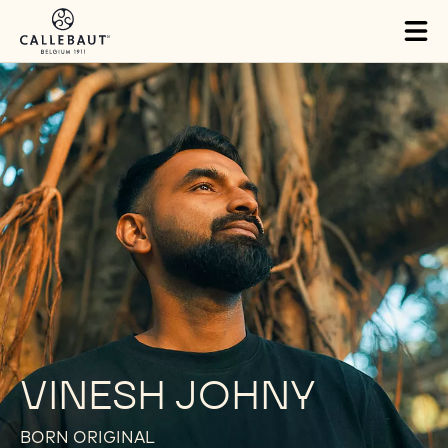
Skip to main content
Tog
mai
nav
VINESH JOHNY
BORN ORIGINAL