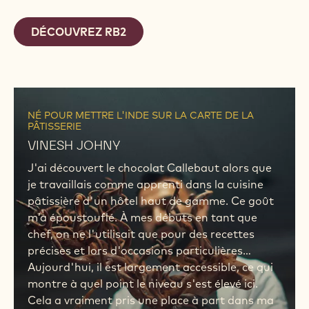
DÉCOUVREZ RB2
NÉ POUR METTRE L'INDE SUR LA CARTE DE LA
PÂTISSERIE
VINESH JOHNY
J'ai découvert le chocolat Callebaut alors que
je travaillais comme apprenti dans la cuisine
pâtissière d'un hôtel haut de gamme. Ce goût
m’a époustouflé. À mes débuts en tant que
chef, on ne l'utilisait que pour des recettes
précises et lors d'occasions particulières…
Aujourd'hui, il est largement accessible, ce qui
montre à quel point le niveau s'est élevé ici.
Cela a vraiment pris une place à part dans ma