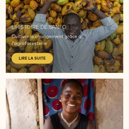
LIRE
LA
L'HISTOIRE DE SANFO
SUITE
Cultiver le changement grâce à
l'agroforesterie
LIRE LA SUITE
LIRE
LA
SUITE