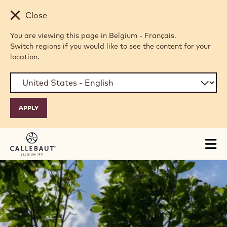
Skip to main content
Close
You are viewing this page in Belgium - Français.
Switch regions if you would like to see the content for your
location.
Tog
mai
nav