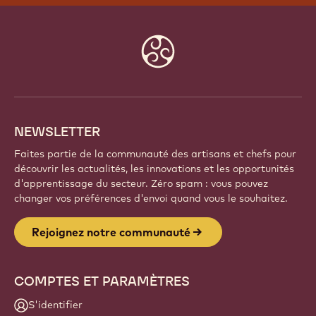
REJOIGNEZ NOTRE
v
=
COMMUNAUTÉ
q
z
Faites partie d'une communauté mondiale de chefs
N
et d'artisans passionnés. Partagez votre inspiration,
L
découvrez de nouvelles créations et développez
a
votre savoir-faire avec Callebaut.
1
-
U
Inscrivez-vous
x
X
0
Website
info
NEWSLETTER